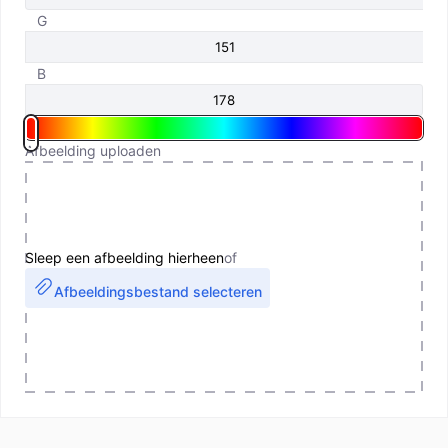
G
B
Afbeelding uploaden
Sleep een afbeelding hierheen
of
Afbeeldingsbestand selecteren