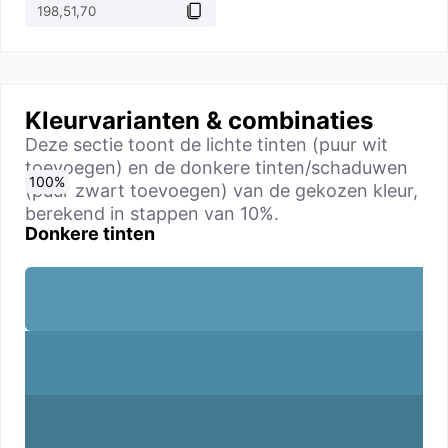
Kleurvarianten & combinaties
Deze sectie toont de lichte tinten (puur wit
toevoegen) en de donkere tinten/schaduwen
0
10
20
30
40
50
60
70
80
90
100
%
%
%
%
%
%
%
%
%
%
%
(puur zwart toevoegen) van de gekozen kleur,
berekend in stappen van 10%.
Donkere tinten