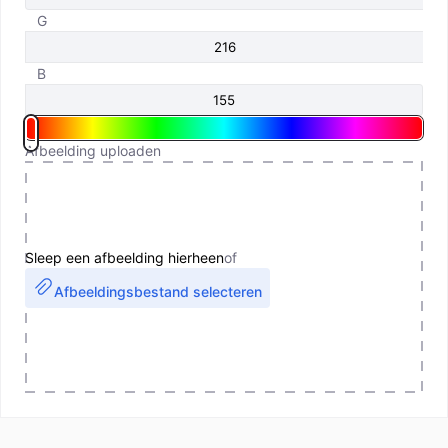
G
B
Afbeelding uploaden
Sleep een afbeelding hierheen
of
Afbeeldingsbestand selecteren