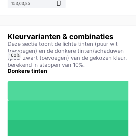
Kleurvarianten & combinaties
Deze sectie toont de lichte tinten (puur wit
toevoegen) en de donkere tinten/schaduwen
0
10
20
30
40
50
60
70
80
90
100
%
%
%
%
%
%
%
%
%
%
%
(puur zwart toevoegen) van de gekozen kleur,
berekend in stappen van 10%.
Donkere tinten