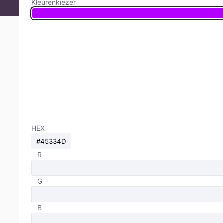
Kleurenkiezer
HEX
R
G
B