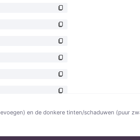
t toevoegen) en de donkere tinten/schaduwen (puur z