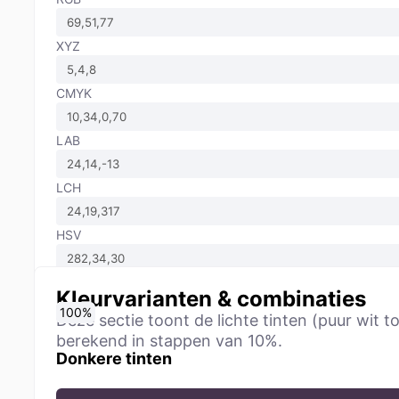
XYZ
CMYK
LAB
LCH
HSV
Kleurvarianten & combinaties
0
10
20
30
40
50
60
70
80
90
100
%
%
%
%
%
%
%
%
%
%
%
Deze sectie toont de lichte tinten (puur wi
berekend in stappen van 10%.
Donkere tinten