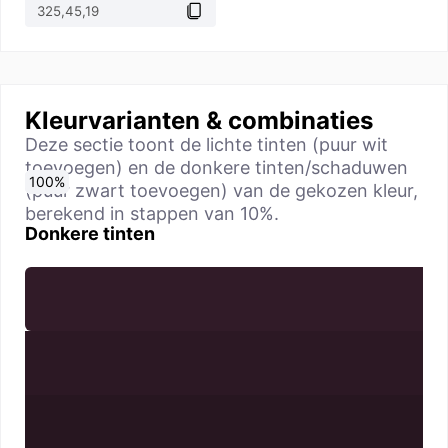
Kleurvarianten & combinaties
Deze sectie toont de lichte tinten (puur wit
toevoegen) en de donkere tinten/schaduwen
0
10
20
30
40
50
60
70
80
90
100
%
%
%
%
%
%
%
%
%
%
%
(puur zwart toevoegen) van de gekozen kleur,
berekend in stappen van 10%.
Donkere tinten