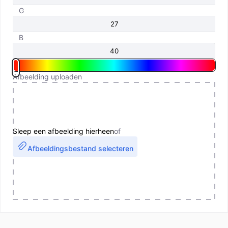
G
B
Afbeelding uploaden
Sleep een afbeelding hierheen
of
Afbeeldingsbestand selecteren