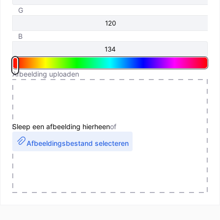
G
B
Afbeelding uploaden
Sleep een afbeelding hierheen
of
Afbeeldingsbestand selecteren