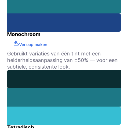
Monochroom
Verloop maken
Gebruikt variaties van één tint met een
helderheidsaanpassing van ±50% — voor een
subtiele, consistente look.
Tetradisch