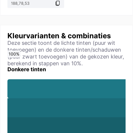
Kleurvarianten & combinaties
Deze sectie toont de lichte tinten (puur wit
toevoegen) en de donkere tinten/schaduwen
0
10
20
30
40
50
60
70
80
90
100
%
%
%
%
%
%
%
%
%
%
%
(puur zwart toevoegen) van de gekozen kleur,
berekend in stappen van 10%.
Donkere tinten