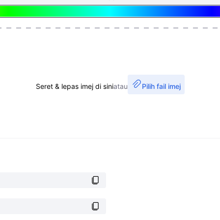
Seret & lepas imej di sini
atau
Pilih fail imej