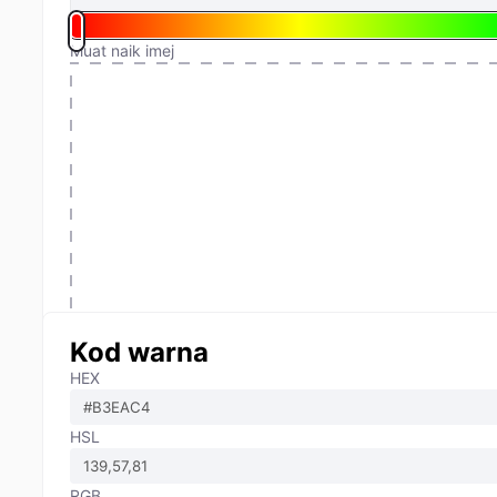
Muat naik imej
Kod warna
HEX
HSL
RGB