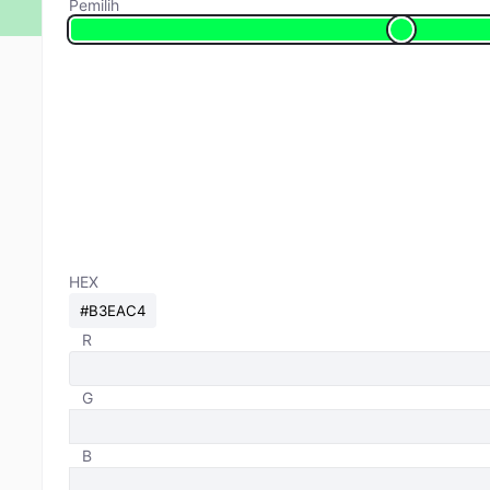
Pemilih
HEX
R
G
B