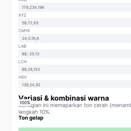
XYZ
CMYK
LAB
LCH
HSV
Variasi & kombinasi warna
0
10
20
30
40
50
60
70
80
90
100
%
%
%
%
%
%
%
%
%
%
%
Bahagian ini memaparkan ton cerah (menambah
langkah 10%.
Ton gelap