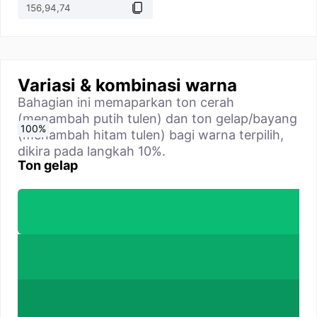
Variasi & kombinasi warna
Bahagian ini memaparkan ton cerah
(menambah putih tulen) dan ton gelap/bayang
0
10
20
30
40
50
60
70
80
90
100
%
%
%
%
%
%
%
%
%
%
%
(menambah hitam tulen) bagi warna terpilih,
dikira pada langkah 10%.
Ton gelap