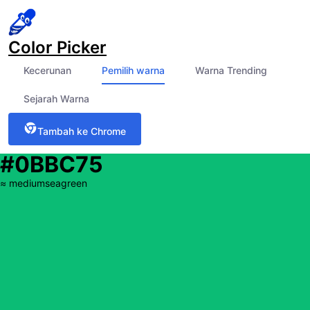
Color Picker
Kecerunan
Pemilih warna
Warna Trending
Sejarah Warna
Tambah ke Chrome
#0BBC75
≈
mediumseagreen