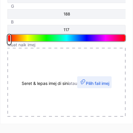
G
B
Muat naik imej
Seret & lepas imej di sini
atau
Pilih fail imej