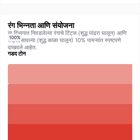
रंग भिन्नता आणि संयोजना
या विभागात निवडलेल्या रंगाचे टिंट्स (शुद्ध पांढरा घालून) आणि
0
10
20
30
40
50
60
70
80
90
100
%
%
%
%
%
%
%
%
%
%
%
शेड्स/सावल्या (शुद्ध काळा घालून) 10% पायऱ्यांत स्पष्टपणे
दाखवले आहेत.
गडद टोन