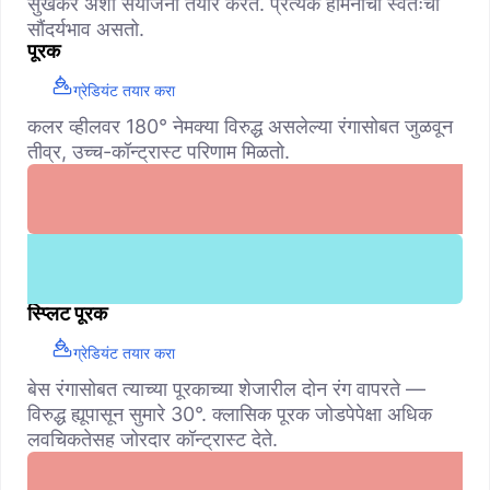
सुखकर अशा संयोजना तयार करते. प्रत्येक हार्मनीचा स्वतःचा
सौंदर्यभाव असतो.
पूरक
ग्रेडियंट तयार करा
कलर व्हीलवर 180° नेमक्या विरुद्ध असलेल्या रंगासोबत जुळवून
तीव्र, उच्च-कॉन्ट्रास्ट परिणाम मिळतो.
स्प्लिट पूरक
ग्रेडियंट तयार करा
बेस रंगासोबत त्याच्या पूरकाच्या शेजारील दोन रंग वापरते —
विरुद्ध ह्यूपासून सुमारे 30°. क्लासिक पूरक जोडपेपेक्षा अधिक
लवचिकतेसह जोरदार कॉन्ट्रास्ट देते.