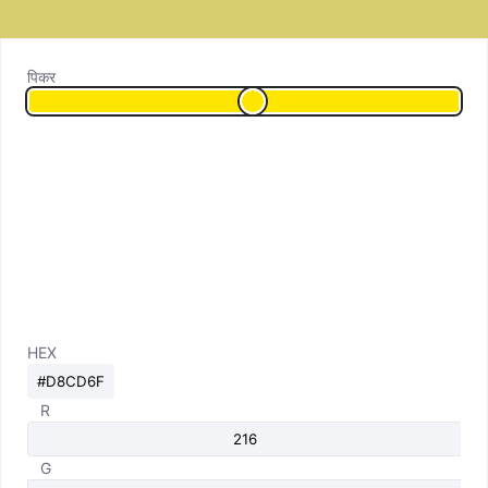
पिकर
HEX
R
G