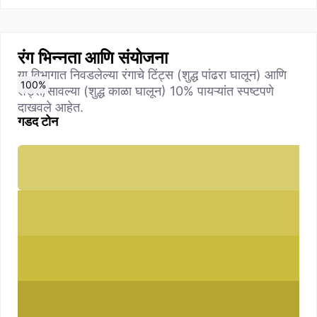
रंग भिन्नता आणि संयोजना
या विभागात निवडलेल्या रंगाचे टिंट्स (शुद्ध पांढरा घालून) आणि
0
10
20
30
40
50
60
70
80
90
100
%
%
%
%
%
%
%
%
%
%
%
शेड्स/सावल्या (शुद्ध काळा घालून) 10% पायऱ्यांत स्पष्टपणे
दाखवले आहेत.
गडद टोन