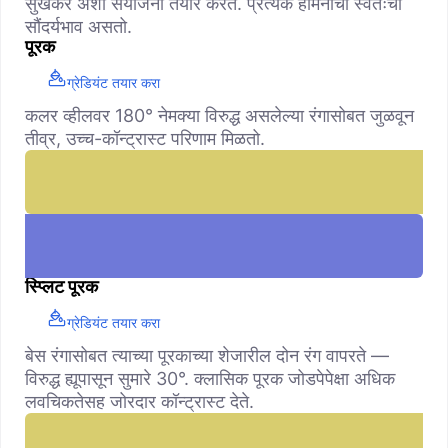
सुखकर अशा संयोजना तयार करते. प्रत्येक हार्मनीचा स्वतःचा
सौंदर्यभाव असतो.
पूरक
ग्रेडियंट तयार करा
कलर व्हीलवर 180° नेमक्या विरुद्ध असलेल्या रंगासोबत जुळवून
तीव्र, उच्च-कॉन्ट्रास्ट परिणाम मिळतो.
स्प्लिट पूरक
ग्रेडियंट तयार करा
बेस रंगासोबत त्याच्या पूरकाच्या शेजारील दोन रंग वापरते —
विरुद्ध ह्यूपासून सुमारे 30°. क्लासिक पूरक जोडपेपेक्षा अधिक
लवचिकतेसह जोरदार कॉन्ट्रास्ट देते.