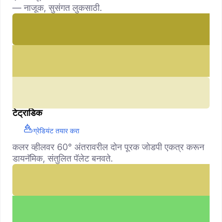
— नाजूक, सुसंगत लुकसाठी.
टेट्राडिक
ग्रेडियंट तयार करा
कलर व्हीलवर 60° अंतरावरील दोन पूरक जोडपी एकत्र करून
डायनॅमिक, संतुलित पॅलेट बनवते.