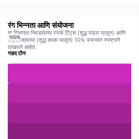
रंग भिन्नता आणि संयोजना
या विभागात निवडलेल्या रंगाचे टिंट्स (शुद्ध पांढरा घालून) आणि
0
10
20
30
40
50
60
70
80
90
100
%
%
%
%
%
%
%
%
%
%
%
शेड्स/सावल्या (शुद्ध काळा घालून) 10% पायऱ्यांत स्पष्टपणे
दाखवले आहेत.
गडद टोन