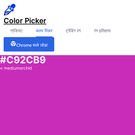
Color Picker
ग्रेडियंट
कलर पिकर
ट्रेंडिंग रंग
रंग इतिहास
Chrome मध्ये जोडा
#C92CB9
≈
mediumorchid