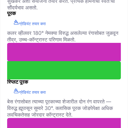
सुखकर अशा संयोजना तयार करते. प्रत्येक हार्मनीचा स्वतःचा
सौंदर्यभाव असतो.
पूरक
ग्रेडियंट तयार करा
कलर व्हीलवर 180° नेमक्या विरुद्ध असलेल्या रंगासोबत जुळवून
तीव्र, उच्च-कॉन्ट्रास्ट परिणाम मिळतो.
स्प्लिट पूरक
ग्रेडियंट तयार करा
बेस रंगासोबत त्याच्या पूरकाच्या शेजारील दोन रंग वापरते —
विरुद्ध ह्यूपासून सुमारे 30°. क्लासिक पूरक जोडपेपेक्षा अधिक
लवचिकतेसह जोरदार कॉन्ट्रास्ट देते.