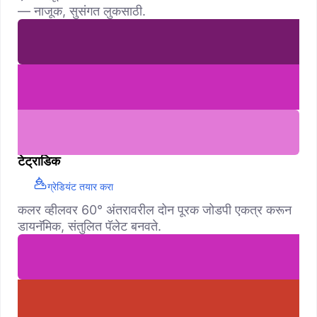
— नाजूक, सुसंगत लुकसाठी.
टेट्राडिक
ग्रेडियंट तयार करा
कलर व्हीलवर 60° अंतरावरील दोन पूरक जोडपी एकत्र करून
डायनॅमिक, संतुलित पॅलेट बनवते.