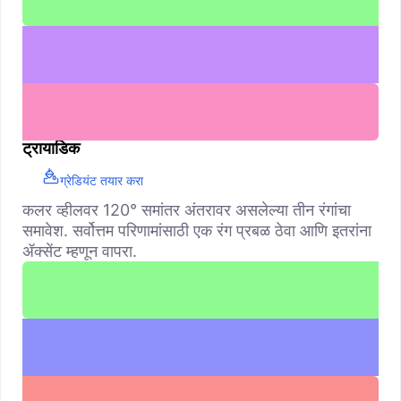
ट्रायाडिक
ग्रेडियंट तयार करा
कलर व्हीलवर 120° समांतर अंतरावर असलेल्या तीन रंगांचा
समावेश. सर्वोत्तम परिणामांसाठी एक रंग प्रबळ ठेवा आणि इतरांना
ॲक्सेंट म्हणून वापरा.