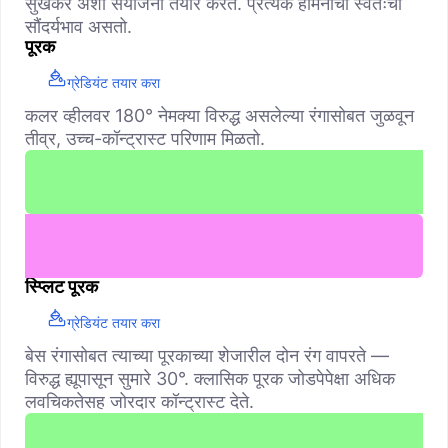
सुखकर अशा संयोजना तयार करते. प्रत्येक हार्मनीचा स्वतःचा
सौंदर्यभाव असतो.
पूरक
ग्रेडियंट तयार करा
कलर व्हीलवर 180° नेमक्या विरुद्ध असलेल्या रंगासोबत जुळवून
तीव्र, उच्च-कॉन्ट्रास्ट परिणाम मिळतो.
स्प्लिट पूरक
ग्रेडियंट तयार करा
बेस रंगासोबत त्याच्या पूरकाच्या शेजारील दोन रंग वापरते —
विरुद्ध ह्यूपासून सुमारे 30°. क्लासिक पूरक जोडपेपेक्षा अधिक
लवचिकतेसह जोरदार कॉन्ट्रास्ट देते.