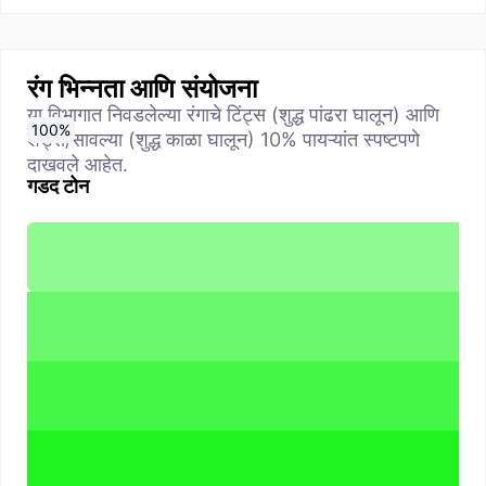
रंग भिन्नता आणि संयोजना
या विभागात निवडलेल्या रंगाचे टिंट्स (शुद्ध पांढरा घालून) आणि
0
10
20
30
40
50
60
70
80
90
100
%
%
%
%
%
%
%
%
%
%
%
शेड्स/सावल्या (शुद्ध काळा घालून) 10% पायऱ्यांत स्पष्टपणे
दाखवले आहेत.
गडद टोन