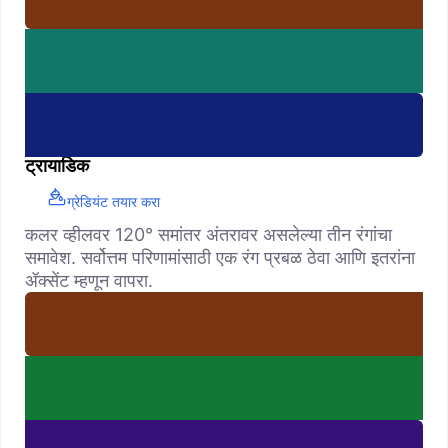
ट्रायाडिक
ग्रेडियंट तयार करा
कलर व्हीलवर 120° समांतर अंतरावर असलेल्या तीन रंगांचा
समावेश. सर्वोत्तम परिणामांसाठी एक रंग प्रबळ ठेवा आणि इतरांना
ॲक्सेंट म्हणून वापरा.