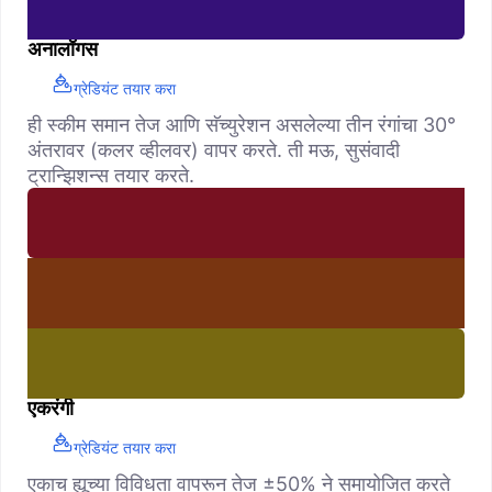
अनालॉगस
ग्रेडियंट तयार करा
ही स्कीम समान तेज आणि सॅच्युरेशन असलेल्या तीन रंगांचा 30°
अंतरावर (कलर व्हीलवर) वापर करते. ती मऊ, सुसंवादी
ट्रान्झिशन्स तयार करते.
एकरंगी
ग्रेडियंट तयार करा
एकाच ह्यूच्या विविधता वापरून तेज ±50% ने समायोजित करते