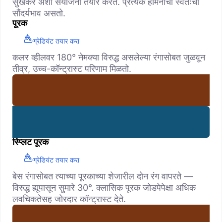
सुखकर अशा संयोजना तयार करते. प्रत्येक हार्मनीचा स्वतःचा
सौंदर्यभाव असतो.
पूरक
ग्रेडियंट तयार करा
कलर व्हीलवर 180° नेमक्या विरुद्ध असलेल्या रंगासोबत जुळवून
तीव्र, उच्च-कॉन्ट्रास्ट परिणाम मिळतो.
स्प्लिट पूरक
ग्रेडियंट तयार करा
बेस रंगासोबत त्याच्या पूरकाच्या शेजारील दोन रंग वापरते —
विरुद्ध ह्यूपासून सुमारे 30°. क्लासिक पूरक जोडपेपेक्षा अधिक
लवचिकतेसह जोरदार कॉन्ट्रास्ट देते.