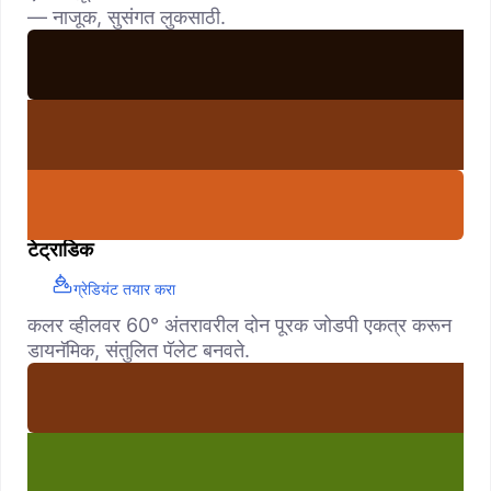
— नाजूक, सुसंगत लुकसाठी.
टेट्राडिक
ग्रेडियंट तयार करा
कलर व्हीलवर 60° अंतरावरील दोन पूरक जोडपी एकत्र करून
डायनॅमिक, संतुलित पॅलेट बनवते.