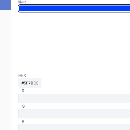
पिकर
HEX
R
G
B