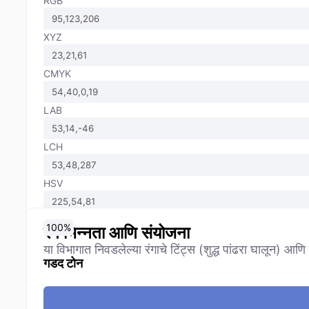
RGB
XYZ
CMYK
LAB
LCH
HSV
0
10
20
30
40
50
60
70
80
90
100
%
%
%
%
%
%
%
%
%
%
%
रंग भिन्नता आणि संयोजना
या विभागात निवडलेल्या रंगाचे टिंट्स (शुद्ध पांढरा घालून) आण
गडद टोन