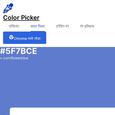
Color Picker
ग्रेडियंट
कलर पिकर
ट्रेंडिंग रंग
रंग इतिहास
Chrome मध्ये जोडा
#5F7BCE
≈
cornflowerblue