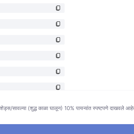
ि शेड्स/सावल्या (शुद्ध काळा घालून) 10% पायऱ्यांत स्पष्टपणे दाखवले आहे