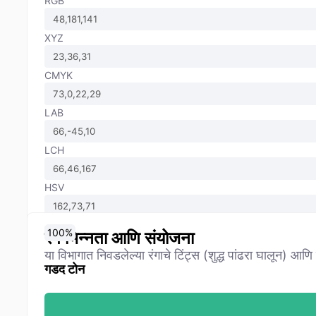
RGB
XYZ
CMYK
LAB
LCH
HSV
0
10
20
30
40
50
60
70
80
90
100
%
%
%
%
%
%
%
%
%
%
%
रंग भिन्नता आणि संयोजना
या विभागात निवडलेल्या रंगाचे टिंट्स (शुद्ध पांढरा घालून) आण
गडद टोन