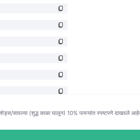
ि शेड्स/सावल्या (शुद्ध काळा घालून) 10% पायऱ्यांत स्पष्टपणे दाखवले आहे