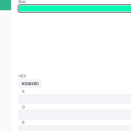
पिकर
HEX
R
G
B