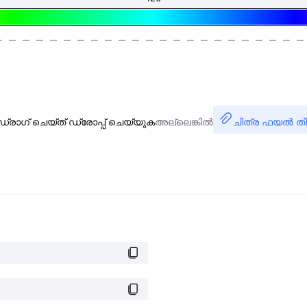
ഡ്രാഗ് ചെയ്ത് ഡ്രോപ്പ് ചെയ്യുക
അല്ലെങ്കിൽ
ചിത്ര ഫയൽ തി