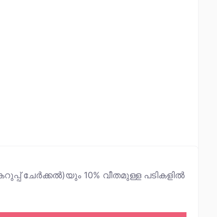
റുപ്പ് ചേർക്കൽ)യും 10% വീതമുള്ള പടികളിൽ