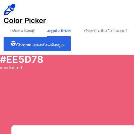
Color Picker
ഗ്രേഡിയന്റ്
കളർ പിക്കർ
ട്രെൻഡിംഗ് നിറങ്ങൾ
Chrome-ലേക്ക് ചേർക്കുക
#EE5D78
≈
indianred