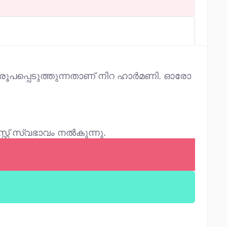
ൾ രൂപപ്പെടുത്തുന്നതാണ് നിറ ഹാർമണി. ഓരോ
്റ്റ് സ്വഭാവം നൽകുന്നു.