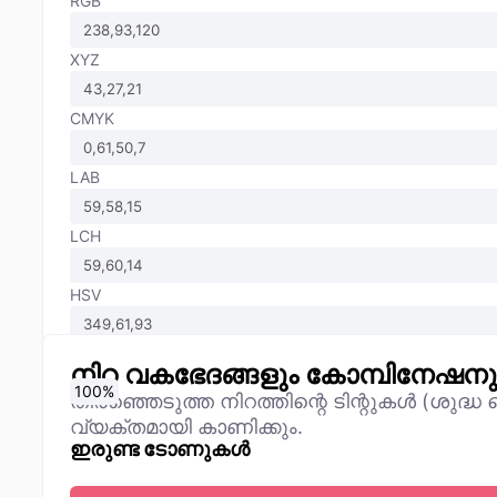
RGB
XYZ
CMYK
LAB
LCH
HSV
നിറ വകഭേദങ്ങളും കോമ്പിനേഷന
0
10
20
30
40
50
60
70
80
90
100
%
%
%
%
%
%
%
%
%
%
%
തിരഞ്ഞെടുത്ത നിറത്തിന്റെ ടിന്റുകൾ (ശുദ്
വ്യക്തമായി കാണിക്കും.
ഇരുണ്ട ടോണുകൾ