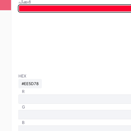
പിക്കർ
HEX
R
G
B