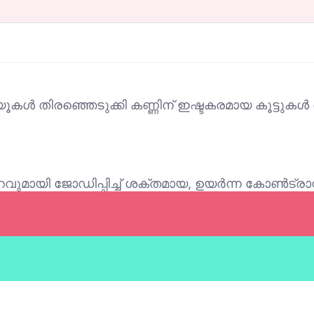
്യൂകൾ തിരഞ്ഞെടുക്കി കണ്ണിന് ഇഷ്ടകരമായ കൂട്ടുക
 നിറവുമായി ജോഡിപ്പിച്ച് ശക്തമായ, ഉയർന്ന കോൺട്രാസ