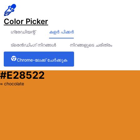
Color Picker
ഗ്രേഡിയന്റ്
കളർ പിക്കർ
ട്രെൻഡിംഗ് നിറങ്ങൾ
നിറങ്ങളുടെ ചരിത്രം
Chrome-ലേക്ക് ചേർക്കുക
#E28522
≈
chocolate