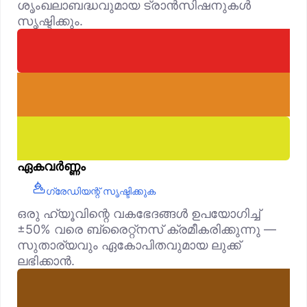
ശൃംഖലാബദ്ധവുമായ ട്രാൻസിഷനുകൾ
സൃഷ്ടിക്കും.
ഏകവർണ്ണം
ഗ്രേഡിയന്റ് സൃഷ്ടിക്കുക
ഒരു ഹ്യൂവിന്റെ വകഭേദങ്ങൾ ഉപയോഗിച്ച്
±50% വരെ ബ്രൈറ്റ്‌നസ് ക്രമീകരിക്കുന്നു —
സുതാര്യവും ഏകോപിതവുമായ ലുക്ക്
ലഭിക്കാൻ.