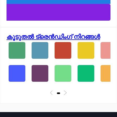
കൂടുതൽ ട്രെൻഡിംഗ് നിറങ്ങൾ