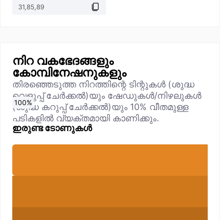
നിറ വകഭേദങ്ങളും
കോമ്പിനേഷനുകളും
തിരഞ്ഞെടുത്ത നിറത്തിന്റെ ടിന്റുകൾ (ശുദ്ധ
വെളുപ്പ് ചേർക്കൽ)യും ഷേഡുകൾ/നിഴലുകൾ
0
10
20
30
40
50
60
70
80
90
100
%
%
%
%
%
%
%
%
%
%
%
(ശുദ്ധ കറുപ്പ് ചേർക്കൽ)യും 10% വീതമുള്ള
പടികളിൽ വ്യക്തമായി കാണിക്കും.
ഇരുണ്ട ടോണുകൾ