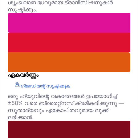
ശൃംഖലാബദ്ധവുമായ ട്രാൻസിഷനുകൾ
സൃഷ്ടിക്കും.
ഏകവർണ്ണം
ഗ്രേഡിയന്റ് സൃഷ്ടിക്കുക
ഒരു ഹ്യൂവിന്റെ വകഭേദങ്ങൾ ഉപയോഗിച്ച്
±50% വരെ ബ്രൈറ്റ്‌നസ് ക്രമീകരിക്കുന്നു —
സുതാര്യവും ഏകോപിതവുമായ ലുക്ക്
ലഭിക്കാൻ.