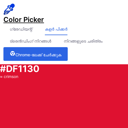
Color Picker
ഗ്രേഡിയന്റ്
കളർ പിക്കർ
ട്രെൻഡിംഗ് നിറങ്ങൾ
നിറങ്ങളുടെ ചരിത്രം
Chrome-ലേക്ക് ചേർക്കുക
#DF1130
≈
crimson