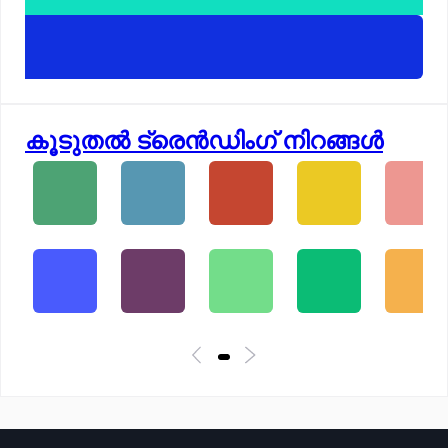
കൂടുതൽ ട്രെൻഡിംഗ് നിറങ്ങൾ