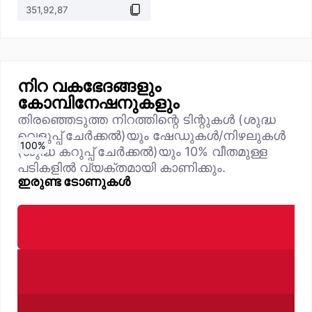
നിറ വകഭേദങ്ങളും
കോമ്പിനേഷനുകളും
തിരഞ്ഞെടുത്ത നിറത്തിന്റെ ടിന്റുകൾ (ശുദ്ധ
വെളുപ്പ് ചേർക്കൽ)യും ഷേഡുകൾ/നിഴലുകൾ
0
10
20
30
40
50
60
70
80
90
100
%
%
%
%
%
%
%
%
%
%
%
(ശുദ്ധ കറുപ്പ് ചേർക്കൽ)യും 10% വീതമുള്ള
പടികളിൽ വ്യക്തമായി കാണിക്കും.
ഇരുണ്ട ടോണുകൾ