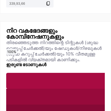
നിറ വകഭേദങ്ങളും
കോമ്പിനേഷനുകളും
തിരഞ്ഞെടുത്ത നിറത്തിന്റെ ടിന്റുകൾ (ശുദ്ധ
വെളുപ്പ് ചേർക്കൽ)യും ഷേഡുകൾ/നിഴലുകൾ
0
10
20
30
40
50
60
70
80
90
100
%
%
%
%
%
%
%
%
%
%
%
(ശുദ്ധ കറുപ്പ് ചേർക്കൽ)യും 10% വീതമുള്ള
പടികളിൽ വ്യക്തമായി കാണിക്കും.
ഇരുണ്ട ടോണുകൾ