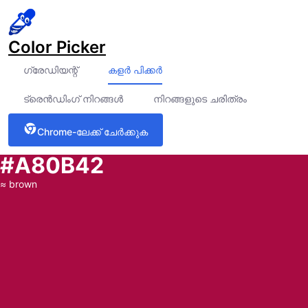
Color Picker
ഗ്രേഡിയന്റ്
കളർ പിക്കർ
ട്രെൻഡിംഗ് നിറങ്ങൾ
നിറങ്ങളുടെ ചരിത്രം
Chrome-ലേക്ക് ചേർക്കുക
#A80B42
≈
brown