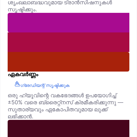
ശൃംഖലാബദ്ധവുമായ ട്രാൻസിഷനുകൾ
സൃഷ്ടിക്കും.
ഏകവർണ്ണം
ഗ്രേഡിയന്റ് സൃഷ്ടിക്കുക
ഒരു ഹ്യൂവിന്റെ വകഭേദങ്ങൾ ഉപയോഗിച്ച്
±50% വരെ ബ്രൈറ്റ്‌നസ് ക്രമീകരിക്കുന്നു —
സുതാര്യവും ഏകോപിതവുമായ ലുക്ക്
ലഭിക്കാൻ.