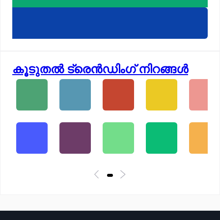
കൂടുതൽ ട്രെൻഡിംഗ് നിറങ്ങൾ