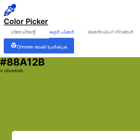
Color Picker
ഗ്രേഡിയന്റ്
കളർ പിക്കർ
ട്രെൻഡിംഗ് നിറങ്ങൾ
Chrome-ലേക്ക് ചേർക്കുക
#88A12B
≈
olivedrab