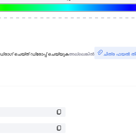
ഡ്രാഗ് ചെയ്ത് ഡ്രോപ്പ് ചെയ്യുക
അല്ലെങ്കിൽ
ചിത്ര ഫയൽ തി