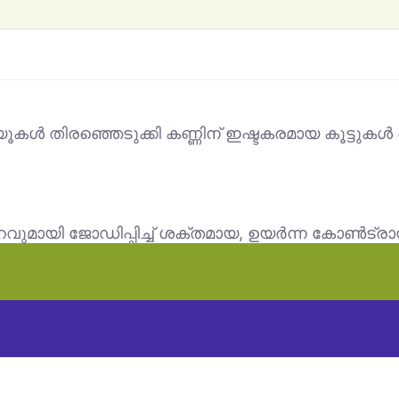
്യൂകൾ തിരഞ്ഞെടുക്കി കണ്ണിന് ഇഷ്ടകരമായ കൂട്ടുക
 നിറവുമായി ജോഡിപ്പിച്ച് ശക്തമായ, ഉയർന്ന കോൺട്രാസ