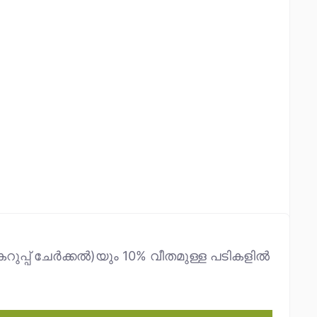
റുപ്പ് ചേർക്കൽ)യും 10% വീതമുള്ള പടികളിൽ