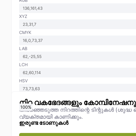
RGB
XYZ
CMYK
LAB
LCH
HSV
നിറ വകഭേദങ്ങളും കോമ്പിനേഷന
0
10
20
30
40
50
60
70
80
90
100
%
%
%
%
%
%
%
%
%
%
%
തിരഞ്ഞെടുത്ത നിറത്തിന്റെ ടിന്റുകൾ (ശുദ്
വ്യക്തമായി കാണിക്കും.
ഇരുണ്ട ടോണുകൾ