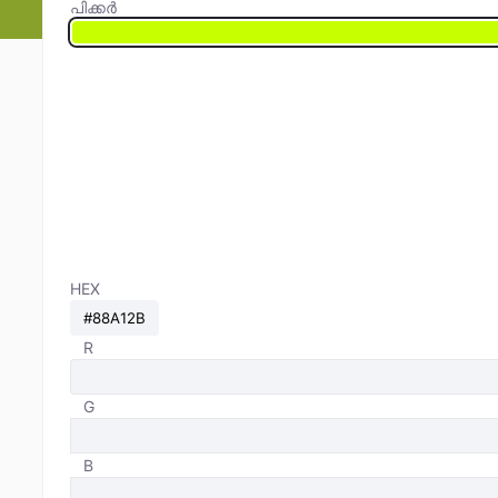
പിക്കർ
HEX
R
G
B