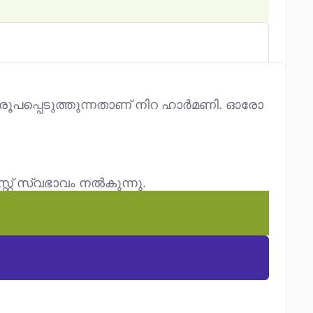
ൾ രൂപപ്പെടുത്തുന്നതാണ് നിറ ഹാർമണി. ഓരോ
്റ്റ് സ്വഭാവം നൽകുന്നു.