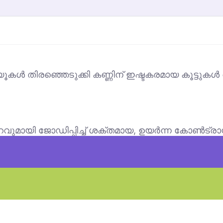
്യൂകൾ തിരഞ്ഞെടുക്കി കണ്ണിന് ഇഷ്ടകരമായ കൂട്ടുക
 നിറവുമായി ജോഡിപ്പിച്ച് ശക്തമായ, ഉയർന്ന കോൺട്രാസ