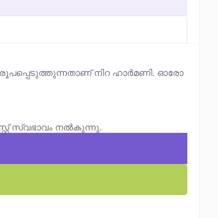
ൾ രൂപപ്പെടുത്തുന്നതാണ് നിറ ഹാർമണി. ഓരോ
്റ്റ് സ്വഭാവം നൽകുന്നു.