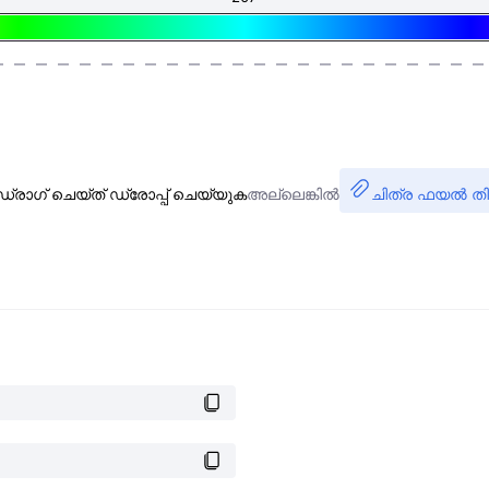
ഡ്രാഗ് ചെയ്ത് ഡ്രോപ്പ് ചെയ്യുക
അല്ലെങ്കിൽ
ചിത്ര ഫയൽ തി