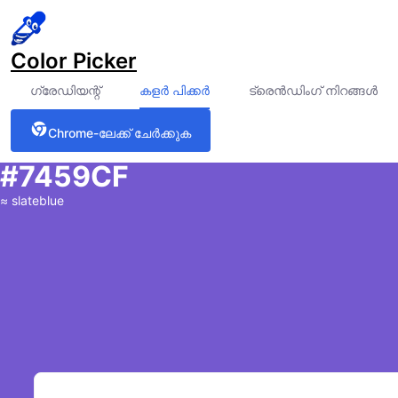
Color Picker
ഗ്രേഡിയന്റ്
കളർ പിക്കർ
ട്രെൻഡിംഗ് നിറങ്ങൾ
Chrome-ലേക്ക് ചേർക്കുക
#7459CF
≈
slateblue