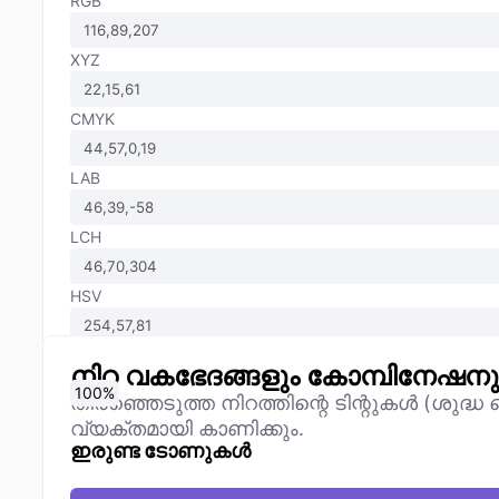
RGB
XYZ
CMYK
LAB
LCH
HSV
നിറ വകഭേദങ്ങളും കോമ്പിനേഷന
0
10
20
30
40
50
60
70
80
90
100
%
%
%
%
%
%
%
%
%
%
%
തിരഞ്ഞെടുത്ത നിറത്തിന്റെ ടിന്റുകൾ (ശുദ്
വ്യക്തമായി കാണിക്കും.
ഇരുണ്ട ടോണുകൾ