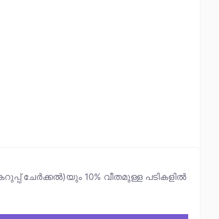
റുപ്പ് ചേർക്കൽ)യും 10% വീതമുള്ള പടികളിൽ