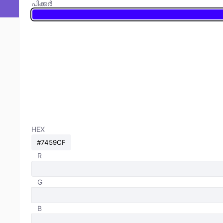
പിക്കർ
HEX
R
G
B