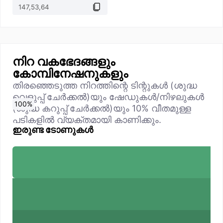
നിറ വകഭേദങ്ങളും
കോമ്പിനേഷനുകളും
തിരഞ്ഞെടുത്ത നിറത്തിന്റെ ടിന്റുകൾ (ശുദ്ധ
വെളുപ്പ് ചേർക്കൽ)യും ഷേഡുകൾ/നിഴലുകൾ
0
10
20
30
40
50
60
70
80
90
100
%
%
%
%
%
%
%
%
%
%
%
(ശുദ്ധ കറുപ്പ് ചേർക്കൽ)യും 10% വീതമുള്ള
പടികളിൽ വ്യക്തമായി കാണിക്കും.
ഇരുണ്ട ടോണുകൾ