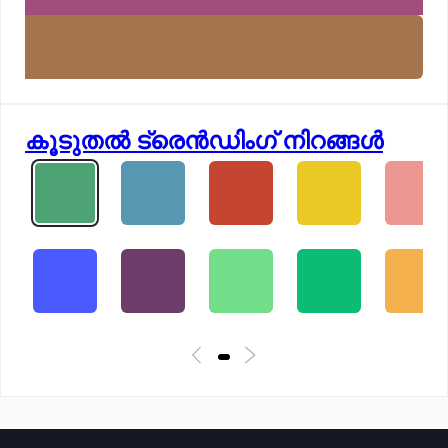
കൂടുതൽ ട്രെൻഡിംഗ് നിറങ്ങൾ