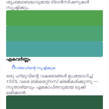
ശൃംഖലാബദ്ധവുമായ ട്രാൻസിഷനുകൾ
സൃഷ്ടിക്കും.
ഏകവർണ്ണം
ഗ്രേഡിയന്റ് സൃഷ്ടിക്കുക
ഒരു ഹ്യൂവിന്റെ വകഭേദങ്ങൾ ഉപയോഗിച്ച്
±50% വരെ ബ്രൈറ്റ്‌നസ് ക്രമീകരിക്കുന്നു —
സുതാര്യവും ഏകോപിതവുമായ ലുക്ക്
ലഭിക്കാൻ.