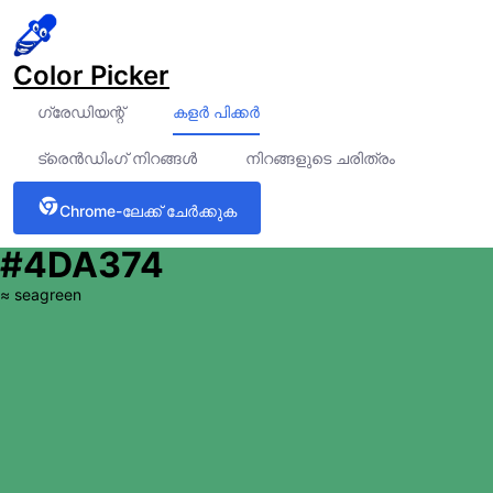
Color Picker
ഗ്രേഡിയന്റ്
കളർ പിക്കർ
ട്രെൻഡിംഗ് നിറങ്ങൾ
നിറങ്ങളുടെ ചരിത്രം
Chrome-ലേക്ക് ചേർക്കുക
#4DA374
≈
seagreen