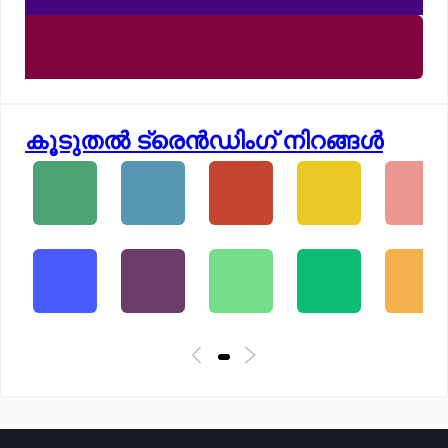
കൂടുതൽ ട്രെൻഡിംഗ് നിറങ്ങൾ