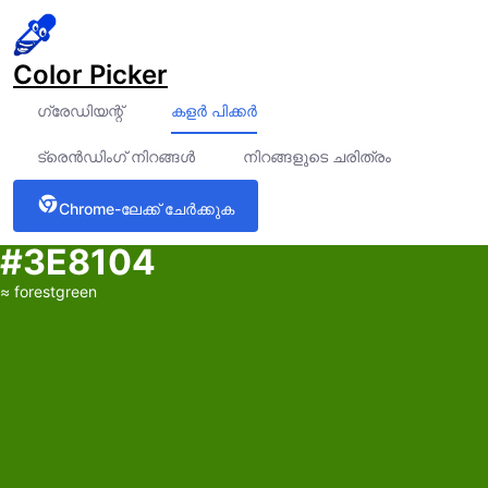
Color Picker
ഗ്രേഡിയന്റ്
കളർ പിക്കർ
ട്രെൻഡിംഗ് നിറങ്ങൾ
നിറങ്ങളുടെ ചരിത്രം
Chrome-ലേക്ക് ചേർക്കുക
#3E8104
≈
forestgreen