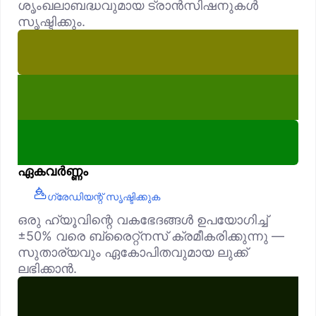
ശൃംഖലാബദ്ധവുമായ ട്രാൻസിഷനുകൾ
സൃഷ്ടിക്കും.
ഏകവർണ്ണം
ഗ്രേഡിയന്റ് സൃഷ്ടിക്കുക
ഒരു ഹ്യൂവിന്റെ വകഭേദങ്ങൾ ഉപയോഗിച്ച്
±50% വരെ ബ്രൈറ്റ്‌നസ് ക്രമീകരിക്കുന്നു —
സുതാര്യവും ഏകോപിതവുമായ ലുക്ക്
ലഭിക്കാൻ.