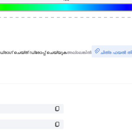
ഡ്രാഗ് ചെയ്ത് ഡ്രോപ്പ് ചെയ്യുക
അല്ലെങ്കിൽ
ചിത്ര ഫയൽ തി