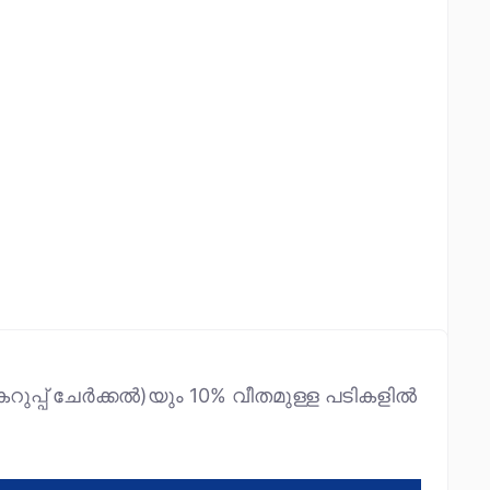
റുപ്പ് ചേർക്കൽ)യും 10% വീതമുള്ള പടികളിൽ