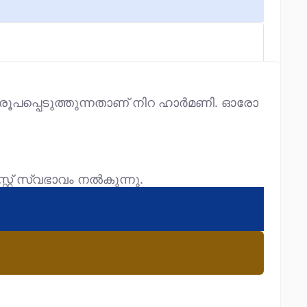
ൾ രൂപപ്പെടുത്തുന്നതാണ് നിറ ഹാർമണി. ഓരോ
്റ്റ് സ്വഭാവം നൽകുന്നു.