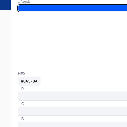
പിക്കർ
HEX
R
G
B