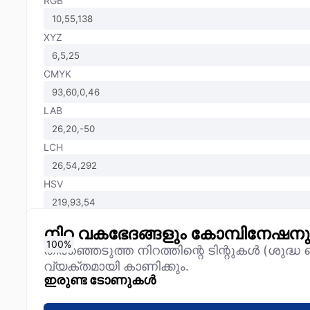
RGB
XYZ
CMYK
LAB
LCH
HSV
നിറ വകഭേദങ്ങളും കോമ്പിനേഷന
0
10
20
30
40
50
60
70
80
90
100
%
%
%
%
%
%
%
%
%
%
%
തിരഞ്ഞെടുത്ത നിറത്തിന്റെ ടിന്റുകൾ (ശുദ്
വ്യക്തമായി കാണിക്കും.
ഇരുണ്ട ടോണുകൾ