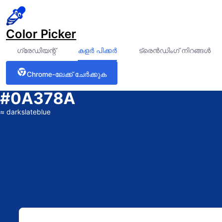
Color Picker
ഗ്രേഡിയന്റ്
കളർ പിക്കർ
ട്രെൻഡിംഗ് നിറങ്ങൾ
Chrome-ലേക്ക് ചേർക്കുക
#0A378A
≈
darkslateblue