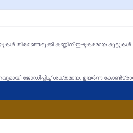
്യൂകൾ തിരഞ്ഞെടുക്കി കണ്ണിന് ഇഷ്ടകരമായ കൂട്ടുക
 നിറവുമായി ജോഡിപ്പിച്ച് ശക്തമായ, ഉയർന്ന കോൺട്രാസ