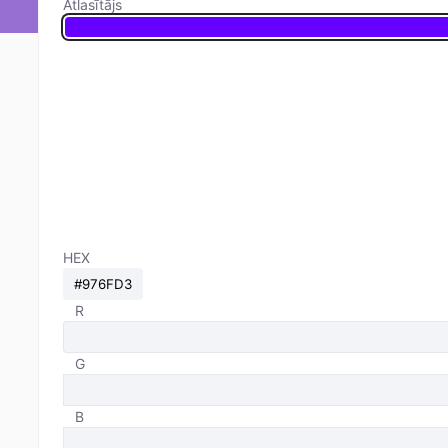
Atlasītājs
HEX
R
G
B