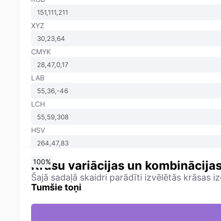
XYZ
CMYK
LAB
LCH
HSV
0
10
20
30
40
50
60
70
80
90
100
%
%
%
%
%
%
%
%
%
%
%
Krāsu variācijas un kombinācija
Šajā sadaļā skaidri parādīti izvēlētās krāsas i
Tumšie toņi