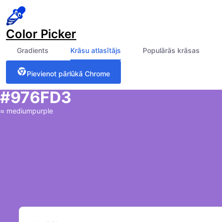
Color Picker
Gradients
Krāsu atlasītājs
Populārās krāsas
Pievienot pārlūkā Chrome
#976FD3
≈
mediumpurple