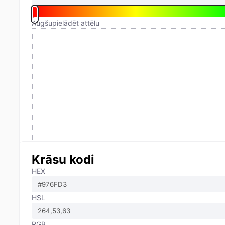
Augšupielādēt attēlu
Krāsu kodi
HEX
HSL
RGB