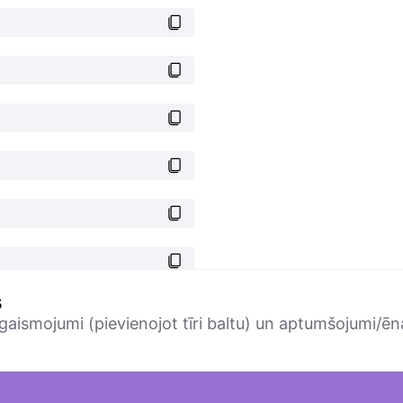
s
zgaismojumi (pievienojot tīri baltu) un aptumšojumi/ēn