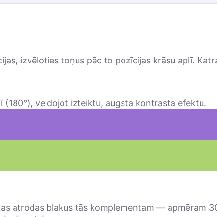
s, izvēloties toņus pēc to pozīcijas krāsu aplī. Katrai
ī (180°), veidojot izteiktu, augsta kontrasta efektu.
as atrodas blakus tās komplementam — apmēram 30° 