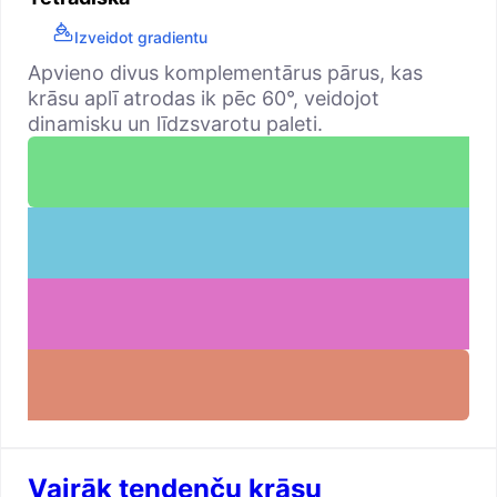
Izveidot gradientu
Apvieno divus komplementārus pārus, kas
krāsu aplī atrodas ik pēc 60°, veidojot
dinamisku un līdzsvarotu paleti.
Vairāk tendenču krāsu