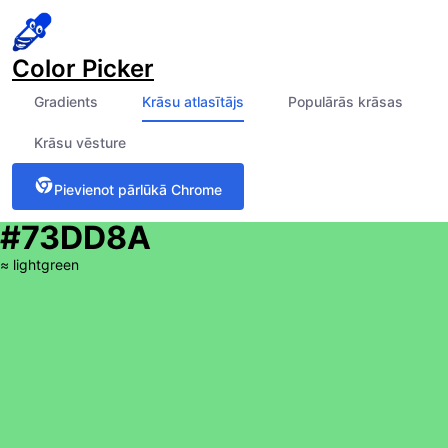
Color Picker
Gradients
Krāsu atlasītājs
Populārās krāsas
Krāsu vēsture
Pievienot pārlūkā Chrome
#73DD8A
≈
lightgreen