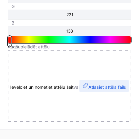
G
B
Augšupielādēt attēlu
Ievelciet un nometiet attēlu šeit
vai
Atlasiet attēla failu