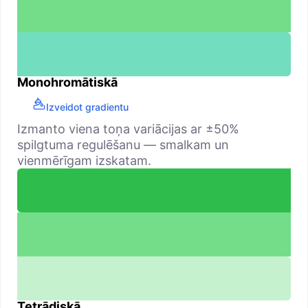
Monohromātiskā
Izveidot gradientu
Izmanto viena toņa variācijas ar ±50%
spilgtuma regulēšanu — smalkam un
vienmērīgam izskatam.
Tetrādiskā