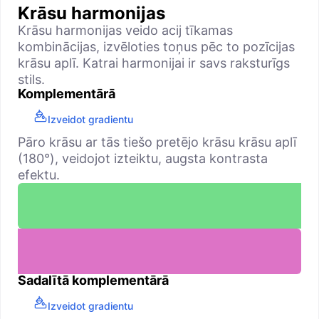
Krāsu harmonijas
Krāsu harmonijas veido acij tīkamas
kombinācijas, izvēloties toņus pēc to pozīcijas
krāsu aplī. Katrai harmonijai ir savs raksturīgs
stils.
Komplementārā
Izveidot gradientu
Pāro krāsu ar tās tiešo pretējo krāsu krāsu aplī
(180°), veidojot izteiktu, augsta kontrasta
efektu.
Sadalītā komplementārā
Izveidot gradientu