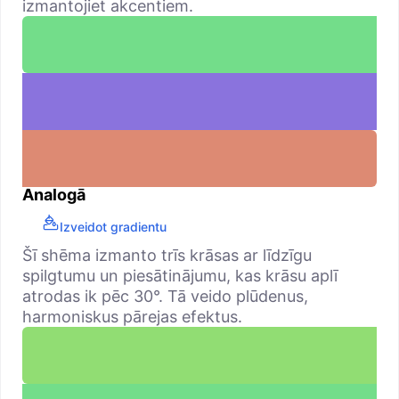
izmantojiet akcentiem.
Analogā
Izveidot gradientu
Šī shēma izmanto trīs krāsas ar līdzīgu
spilgtumu un piesātinājumu, kas krāsu aplī
atrodas ik pēc 30°. Tā veido plūdenus,
harmoniskus pārejas efektus.