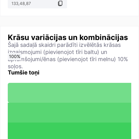
Krāsu variācijas un kombinācijas
Šajā sadaļā skaidri parādīti izvēlētās krāsas
izgaismojumi (pievienojot tīri baltu) un
0
10
20
30
40
50
60
70
80
90
100
%
%
%
%
%
%
%
%
%
%
%
aptumšojumi/ēnas (pievienojot tīri melnu) 10%
soļos.
Tumšie toņi