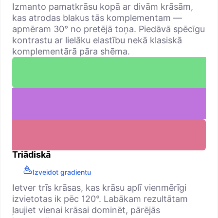
Izmanto pamatkrāsu kopā ar divām krāsām,
kas atrodas blakus tās komplementam —
apmēram 30° no pretējā toņa. Piedāvā spēcīgu
kontrastu ar lielāku elastību nekā klasiskā
komplementārā pāra shēma.
Triādiskā
Izveidot gradientu
Ietver trīs krāsas, kas krāsu aplī vienmērīgi
izvietotas ik pēc 120°. Labākam rezultātam
ļaujiet vienai krāsai dominēt, pārējās