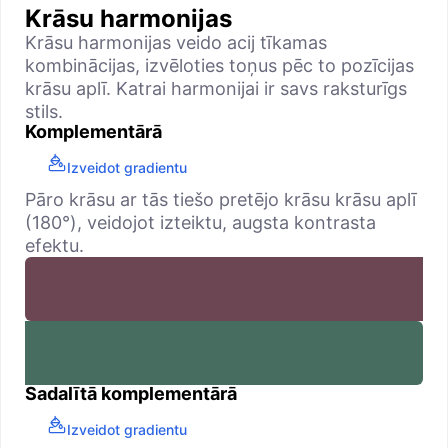
Krāsu harmonijas
Krāsu harmonijas veido acij tīkamas
kombinācijas, izvēloties toņus pēc to pozīcijas
krāsu aplī. Katrai harmonijai ir savs raksturīgs
stils.
Komplementārā
Izveidot gradientu
Pāro krāsu ar tās tiešo pretējo krāsu krāsu aplī
(180°), veidojot izteiktu, augsta kontrasta
efektu.
Sadalītā komplementārā
Izveidot gradientu