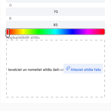
G
B
Augšupielādēt attēlu
Ievelciet un nometiet attēlu šeit
vai
Atlasiet attēla failu