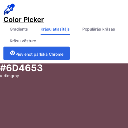
Color Picker
Gradients
Krāsu atlasītājs
Populārās krāsas
Krāsu vēsture
Pievienot pārlūkā Chrome
#6D4653
≈
dimgray