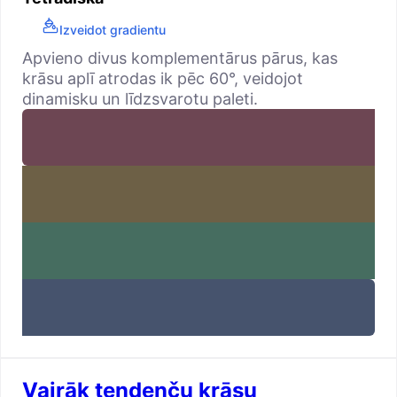
Izveidot gradientu
Apvieno divus komplementārus pārus, kas
krāsu aplī atrodas ik pēc 60°, veidojot
dinamisku un līdzsvarotu paleti.
Vairāk tendenču krāsu