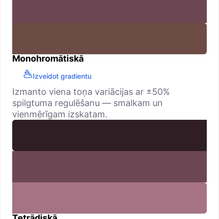
Monohromātiskā
Izveidot gradientu
Izmanto viena toņa variācijas ar ±50%
spilgtuma regulēšanu — smalkam un
vienmērīgam izskatam.
Tetrādiskā