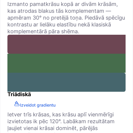
Izmanto pamatkrāsu kopā ar divām krāsām,
kas atrodas blakus tās komplementam —
apmēram 30° no pretējā toņa. Piedāvā spēcīgu
kontrastu ar lielāku elastību nekā klasiskā
komplementārā pāra shēma.
Triādiskā
Izveidot gradientu
Ietver trīs krāsas, kas krāsu aplī vienmērīgi
izvietotas ik pēc 120°. Labākam rezultātam
ļaujiet vienai krāsai dominēt, pārējās