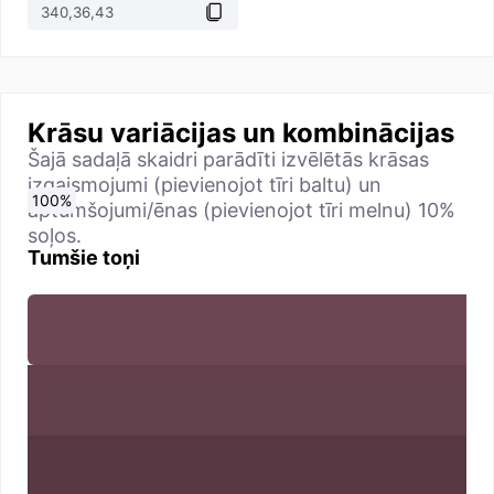
Krāsu variācijas un kombinācijas
Šajā sadaļā skaidri parādīti izvēlētās krāsas
izgaismojumi (pievienojot tīri baltu) un
0
10
20
30
40
50
60
70
80
90
100
%
%
%
%
%
%
%
%
%
%
%
aptumšojumi/ēnas (pievienojot tīri melnu) 10%
soļos.
Tumšie toņi