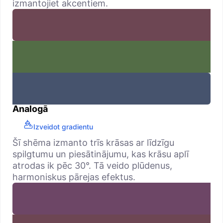
izmantojiet akcentiem.
Analogā
Izveidot gradientu
Šī shēma izmanto trīs krāsas ar līdzīgu
spilgtumu un piesātinājumu, kas krāsu aplī
atrodas ik pēc 30°. Tā veido plūdenus,
harmoniskus pārejas efektus.