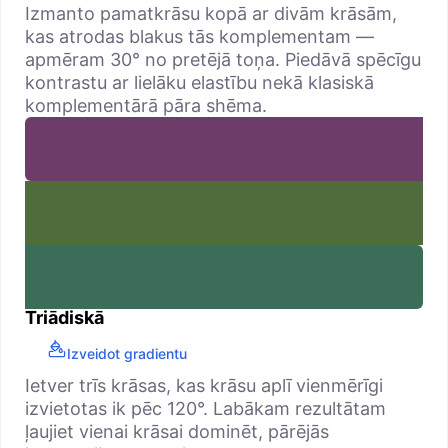
Izmanto pamatkrāsu kopā ar divām krāsām,
kas atrodas blakus tās komplementam —
apmēram 30° no pretējā toņa. Piedāvā spēcīgu
kontrastu ar lielāku elastību nekā klasiskā
komplementārā pāra shēma.
Triādiskā
Izveidot gradientu
Ietver trīs krāsas, kas krāsu aplī vienmērīgi
izvietotas ik pēc 120°. Labākam rezultātam
ļaujiet vienai krāsai dominēt, pārējās