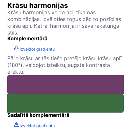
Krāsu harmonijas
Krāsu harmonijas veido acij tīkamas
kombinācijas, izvēloties toņus pēc to pozīcijas
krāsu aplī. Katrai harmonijai ir savs raksturīgs
stils.
Komplementārā
Izveidot gradientu
Pāro krāsu ar tās tiešo pretējo krāsu krāsu aplī
(180°), veidojot izteiktu, augsta kontrasta
efektu.
Sadalītā komplementārā
Izveidot gradientu