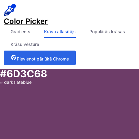
Color Picker
Gradients
Krāsu atlasītājs
Populārās krāsas
Krāsu vēsture
Pievienot pārlūkā Chrome
#6D3C68
≈
darkslateblue