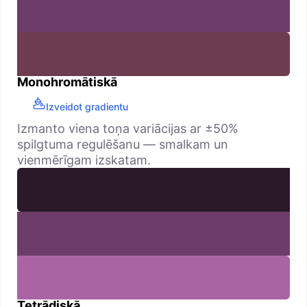
Monohromātiskā
Izveidot gradientu
Izmanto viena toņa variācijas ar ±50%
spilgtuma regulēšanu — smalkam un
vienmērīgam izskatam.
Tetrādiskā