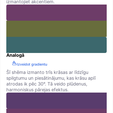
izmantojiet akcentiem.
Analogā
Izveidot gradientu
Šī shēma izmanto trīs krāsas ar līdzīgu
spilgtumu un piesātinājumu, kas krāsu aplī
atrodas ik pēc 30°. Tā veido plūdenus,
harmoniskus pārejas efektus.