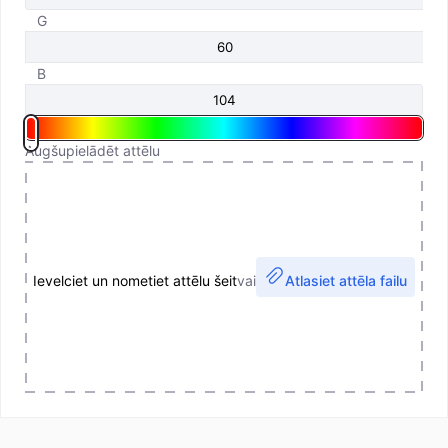
G
B
Augšupielādēt attēlu
Ievelciet un nometiet attēlu šeit
vai
Atlasiet attēla failu