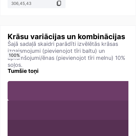
Krāsu variācijas un kombinācijas
Šajā sadaļā skaidri parādīti izvēlētās krāsas
izgaismojumi (pievienojot tīri baltu) un
0
10
20
30
40
50
60
70
80
90
100
%
%
%
%
%
%
%
%
%
%
%
aptumšojumi/ēnas (pievienojot tīri melnu) 10%
soļos.
Tumšie toņi