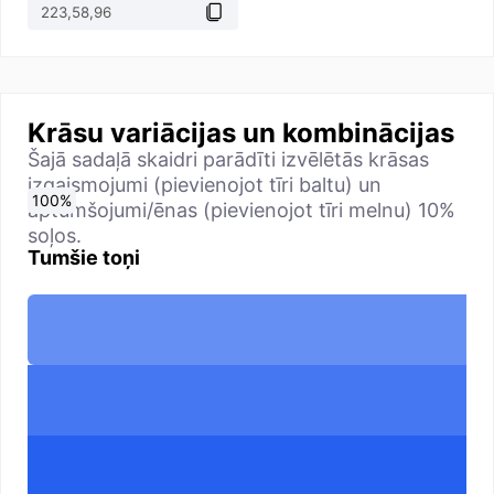
Krāsu variācijas un kombinācijas
Šajā sadaļā skaidri parādīti izvēlētās krāsas
izgaismojumi (pievienojot tīri baltu) un
0
10
20
30
40
50
60
70
80
90
100
%
%
%
%
%
%
%
%
%
%
%
aptumšojumi/ēnas (pievienojot tīri melnu) 10%
soļos.
Tumšie toņi