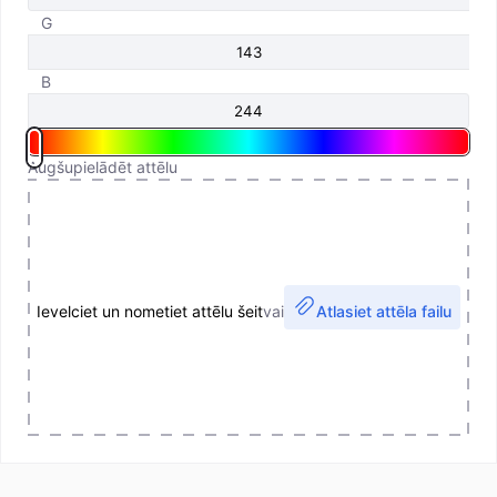
G
B
Augšupielādēt attēlu
Ievelciet un nometiet attēlu šeit
vai
Atlasiet attēla failu