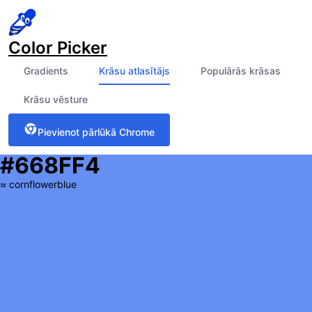
Color Picker
Gradients
Krāsu atlasītājs
Populārās krāsas
Krāsu vēsture
Pievienot pārlūkā Chrome
#668FF4
≈
cornflowerblue