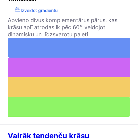
Izveidot gradientu
Apvieno divus komplementārus pārus, kas
krāsu aplī atrodas ik pēc 60°, veidojot
dinamisku un līdzsvarotu paleti.
Vairāk tendenču krāsu