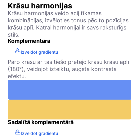
Krāsu harmonijas
Krāsu harmonijas veido acij tīkamas
kombinācijas, izvēloties toņus pēc to pozīcijas
krāsu aplī. Katrai harmonijai ir savs raksturīgs
stils.
Komplementārā
Izveidot gradientu
Pāro krāsu ar tās tiešo pretējo krāsu krāsu aplī
(180°), veidojot izteiktu, augsta kontrasta
efektu.
Sadalītā komplementārā
Izveidot gradientu