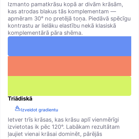
Izmanto pamatkrāsu kopā ar divām krāsām,
kas atrodas blakus tās komplementam —
apmēram 30° no pretējā toņa. Piedāvā spēcīgu
kontrastu ar lielāku elastību nekā klasiskā
komplementārā pāra shēma.
Triādiskā
Izveidot gradientu
Ietver trīs krāsas, kas krāsu aplī vienmērīgi
izvietotas ik pēc 120°. Labākam rezultātam
ļaujiet vienai krāsai dominēt, pārējās