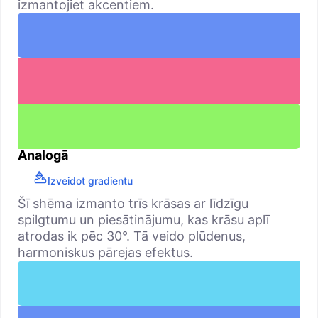
izmantojiet akcentiem.
Analogā
Izveidot gradientu
Šī shēma izmanto trīs krāsas ar līdzīgu
spilgtumu un piesātinājumu, kas krāsu aplī
atrodas ik pēc 30°. Tā veido plūdenus,
harmoniskus pārejas efektus.