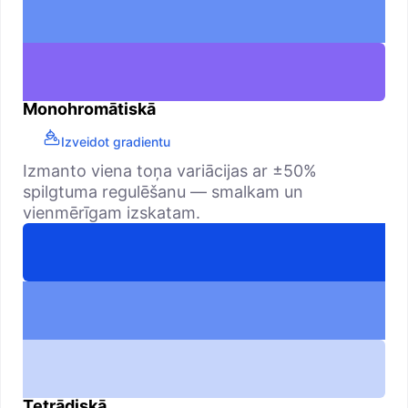
Monohromātiskā
Izveidot gradientu
Izmanto viena toņa variācijas ar ±50%
spilgtuma regulēšanu — smalkam un
vienmērīgam izskatam.
Tetrādiskā