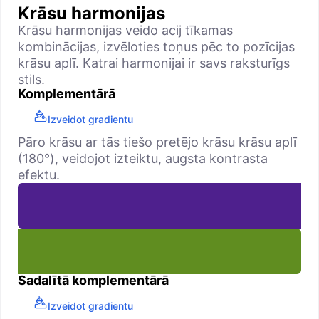
Krāsu harmonijas
Krāsu harmonijas veido acij tīkamas
kombinācijas, izvēloties toņus pēc to pozīcijas
krāsu aplī. Katrai harmonijai ir savs raksturīgs
stils.
Komplementārā
Izveidot gradientu
Pāro krāsu ar tās tiešo pretējo krāsu krāsu aplī
(180°), veidojot izteiktu, augsta kontrasta
efektu.
Sadalītā komplementārā
Izveidot gradientu