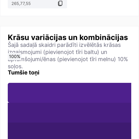
Krāsu variācijas un kombinācijas
Šajā sadaļā skaidri parādīti izvēlētās krāsas
izgaismojumi (pievienojot tīri baltu) un
0
10
20
30
40
50
60
70
80
90
100
%
%
%
%
%
%
%
%
%
%
%
aptumšojumi/ēnas (pievienojot tīri melnu) 10%
soļos.
Tumšie toņi