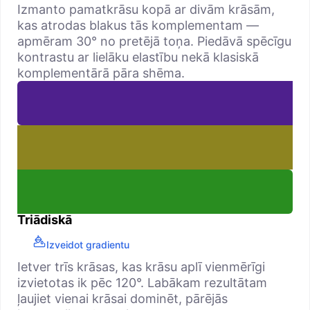
Izmanto pamatkrāsu kopā ar divām krāsām,
kas atrodas blakus tās komplementam —
apmēram 30° no pretējā toņa. Piedāvā spēcīgu
kontrastu ar lielāku elastību nekā klasiskā
komplementārā pāra shēma.
Triādiskā
Izveidot gradientu
Ietver trīs krāsas, kas krāsu aplī vienmērīgi
izvietotas ik pēc 120°. Labākam rezultātam
ļaujiet vienai krāsai dominēt, pārējās