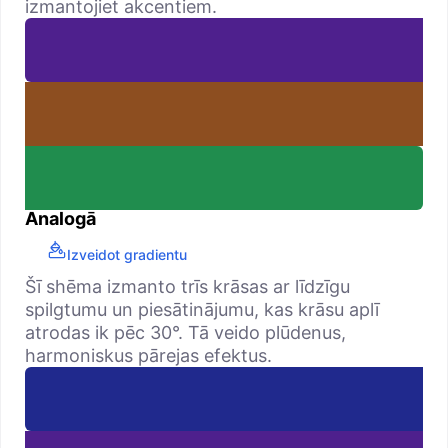
izmantojiet akcentiem.
Analogā
Izveidot gradientu
Šī shēma izmanto trīs krāsas ar līdzīgu
spilgtumu un piesātinājumu, kas krāsu aplī
atrodas ik pēc 30°. Tā veido plūdenus,
harmoniskus pārejas efektus.