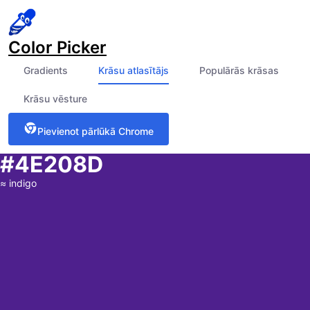
Color Picker
Gradients
Krāsu atlasītājs
Populārās krāsas
Krāsu vēsture
Pievienot pārlūkā Chrome
#4E208D
≈
indigo