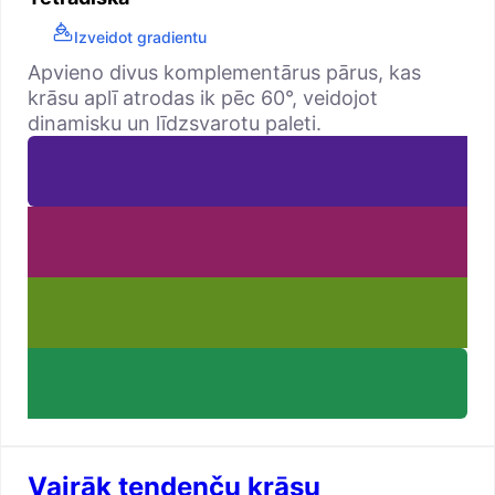
Izveidot gradientu
Apvieno divus komplementārus pārus, kas
krāsu aplī atrodas ik pēc 60°, veidojot
dinamisku un līdzsvarotu paleti.
Vairāk tendenču krāsu