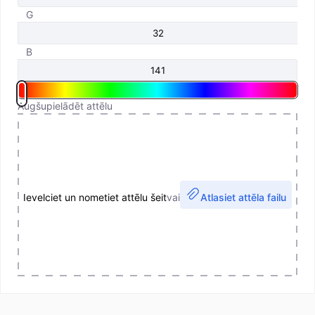
G
B
Augšupielādēt attēlu
Ievelciet un nometiet attēlu šeit
vai
Atlasiet attēla failu