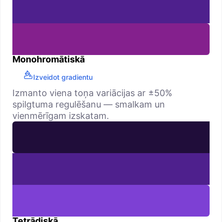
Monohromātiskā
Izveidot gradientu
Izmanto viena toņa variācijas ar ±50%
spilgtuma regulēšanu — smalkam un
vienmērīgam izskatam.
Tetrādiskā