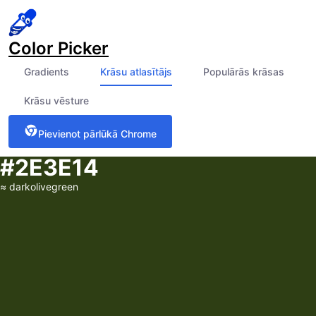
Color Picker
Gradients
Krāsu atlasītājs
Populārās krāsas
Krāsu vēsture
Pievienot pārlūkā Chrome
#2E3E14
≈
darkolivegreen