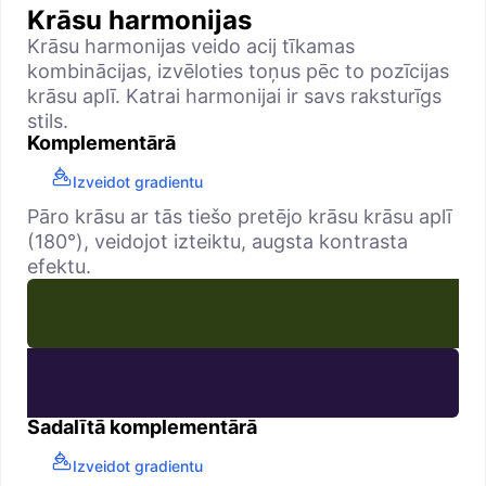
Krāsu harmonijas
Krāsu harmonijas veido acij tīkamas
kombinācijas, izvēloties toņus pēc to pozīcijas
krāsu aplī. Katrai harmonijai ir savs raksturīgs
stils.
Komplementārā
Izveidot gradientu
Pāro krāsu ar tās tiešo pretējo krāsu krāsu aplī
(180°), veidojot izteiktu, augsta kontrasta
efektu.
Sadalītā komplementārā
Izveidot gradientu