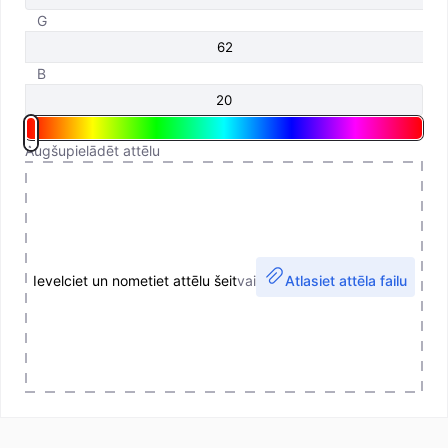
G
B
Augšupielādēt attēlu
Ievelciet un nometiet attēlu šeit
vai
Atlasiet attēla failu