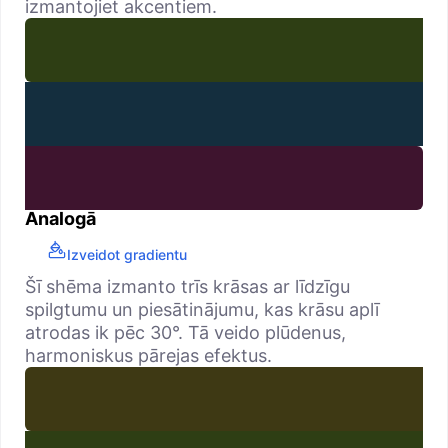
izmantojiet akcentiem.
Analogā
Izveidot gradientu
Šī shēma izmanto trīs krāsas ar līdzīgu
spilgtumu un piesātinājumu, kas krāsu aplī
atrodas ik pēc 30°. Tā veido plūdenus,
harmoniskus pārejas efektus.