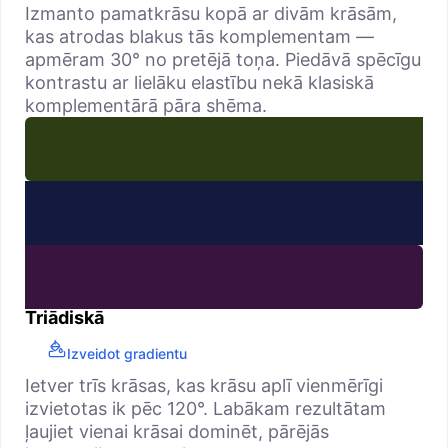
Izmanto pamatkrāsu kopā ar divām krāsām,
kas atrodas blakus tās komplementam —
apmēram 30° no pretējā toņa. Piedāvā spēcīgu
kontrastu ar lielāku elastību nekā klasiskā
komplementārā pāra shēma.
Triādiskā
Izveidot gradientu
Ietver trīs krāsas, kas krāsu aplī vienmērīgi
izvietotas ik pēc 120°. Labākam rezultātam
ļaujiet vienai krāsai dominēt, pārējās