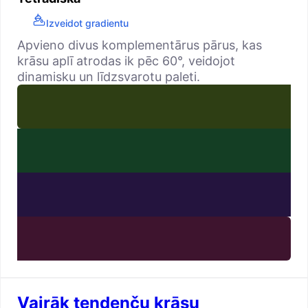
Izveidot gradientu
Apvieno divus komplementārus pārus, kas
krāsu aplī atrodas ik pēc 60°, veidojot
dinamisku un līdzsvarotu paleti.
Vairāk tendenču krāsu