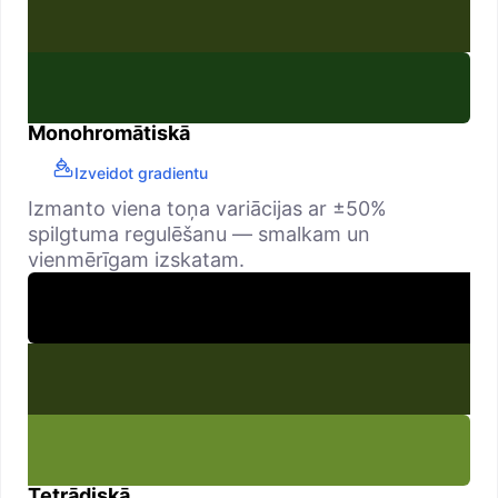
Monohromātiskā
Izveidot gradientu
Izmanto viena toņa variācijas ar ±50%
spilgtuma regulēšanu — smalkam un
vienmērīgam izskatam.
Tetrādiskā