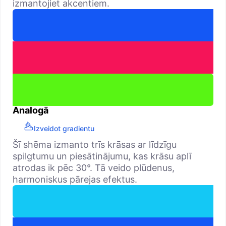
izmantojiet akcentiem.
Analogā
Izveidot gradientu
Šī shēma izmanto trīs krāsas ar līdzīgu
spilgtumu un piesātinājumu, kas krāsu aplī
atrodas ik pēc 30°. Tā veido plūdenus,
harmoniskus pārejas efektus.