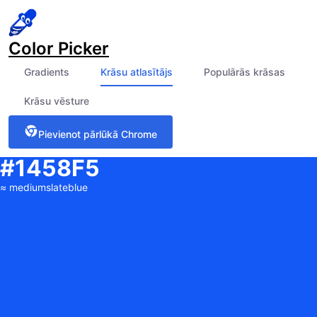
Color Picker
Gradients
Krāsu atlasītājs
Populārās krāsas
Krāsu vēsture
Pievienot pārlūkā Chrome
#1458F5
≈
mediumslateblue