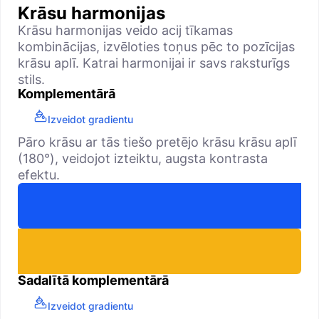
Krāsu harmonijas
Krāsu harmonijas veido acij tīkamas
kombinācijas, izvēloties toņus pēc to pozīcijas
krāsu aplī. Katrai harmonijai ir savs raksturīgs
stils.
Komplementārā
Izveidot gradientu
Pāro krāsu ar tās tiešo pretējo krāsu krāsu aplī
(180°), veidojot izteiktu, augsta kontrasta
efektu.
Sadalītā komplementārā
Izveidot gradientu