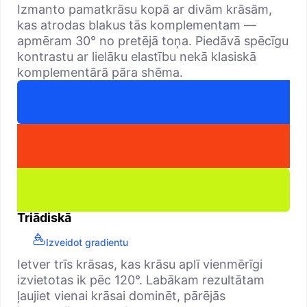
Izmanto pamatkrāsu kopā ar divām krāsām,
kas atrodas blakus tās komplementam —
apmēram 30° no pretējā toņa. Piedāvā spēcīgu
kontrastu ar lielāku elastību nekā klasiskā
komplementārā pāra shēma.
Triādiskā
Izveidot gradientu
Ietver trīs krāsas, kas krāsu aplī vienmērīgi
izvietotas ik pēc 120°. Labākam rezultātam
ļaujiet vienai krāsai dominēt, pārējās