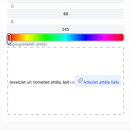
G
B
Augšupielādēt attēlu
Ievelciet un nometiet attēlu šeit
vai
Atlasiet attēla failu