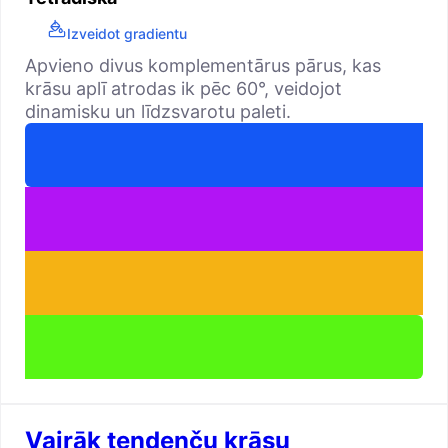
Izveidot gradientu
Apvieno divus komplementārus pārus, kas
krāsu aplī atrodas ik pēc 60°, veidojot
dinamisku un līdzsvarotu paleti.
Vairāk tendenču krāsu