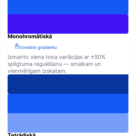
Monohromātiskā
Izveidot gradientu
Izmanto viena toņa variācijas ar ±50%
spilgtuma regulēšanu — smalkam un
vienmērīgam izskatam.
Tetrādiskā