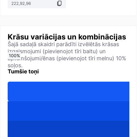
Krāsu variācijas un kombinācijas
Šajā sadaļā skaidri parādīti izvēlētās krāsas
izgaismojumi (pievienojot tīri baltu) un
0
10
20
30
40
50
60
70
80
90
100
%
%
%
%
%
%
%
%
%
%
%
aptumšojumi/ēnas (pievienojot tīri melnu) 10%
soļos.
Tumšie toņi