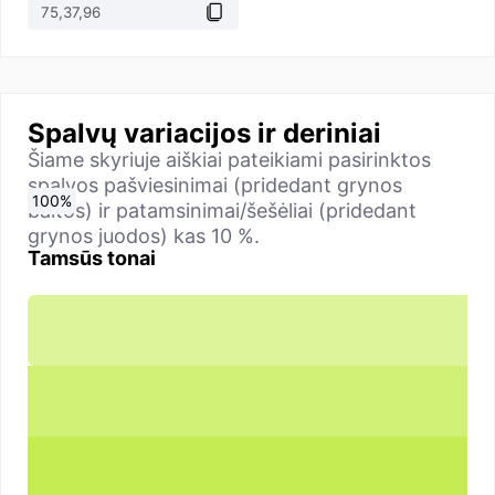
Spalvų variacijos ir deriniai
Šiame skyriuje aiškiai pateikiami pasirinktos
spalvos pašviesinimai (pridedant grynos
0
10
20
30
40
50
60
70
80
90
100
%
%
%
%
%
%
%
%
%
%
%
baltos) ir patamsinimai/šešėliai (pridedant
grynos juodos) kas 10 %.
Tamsūs tonai