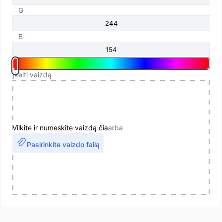
G
B
Įkelti vaizdą
Vilkite ir numeskite vaizdą čia
arba
Pasirinkite vaizdo failą