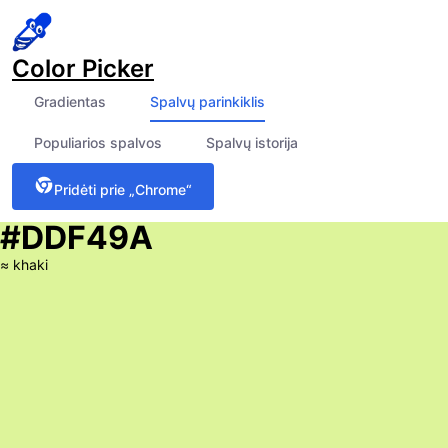
Color Picker
Gradientas
Spalvų parinkiklis
Populiarios spalvos
Spalvų istorija
Pridėti prie „Chrome“
#DDF49A
≈
khaki