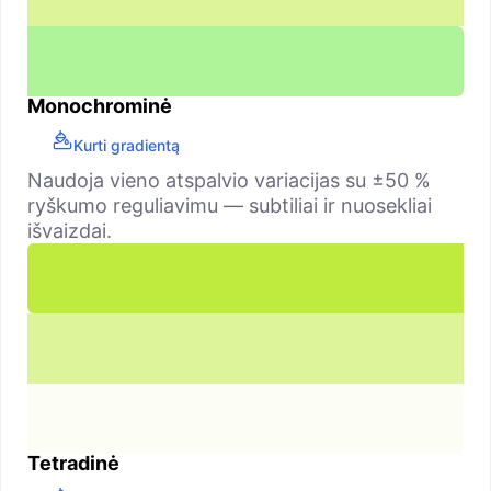
Monochrominė
Kurti gradientą
Naudoja vieno atspalvio variacijas su ±50 %
ryškumo reguliavimu — subtiliai ir nuosekliai
išvaizdai.
Tetradinė