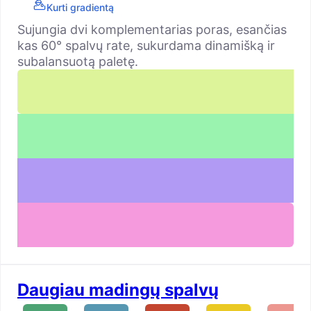
Kurti gradientą
Sujungia dvi komplementarias poras, esančias
kas 60° spalvų rate, sukurdama dinamišką ir
subalansuotą paletę.
Daugiau madingų spalvų