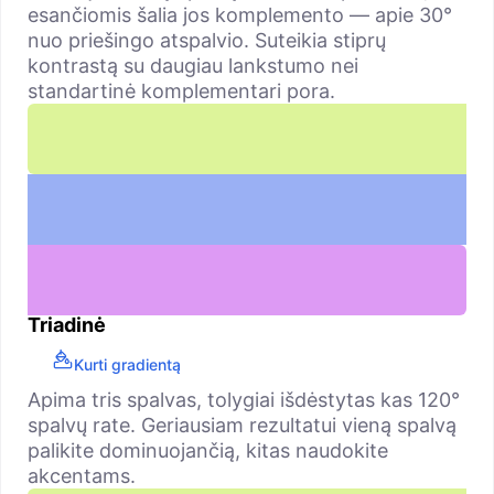
esančiomis šalia jos komplemento — apie 30°
nuo priešingo atspalvio. Suteikia stiprų
kontrastą su daugiau lankstumo nei
standartinė komplementari pora.
Triadinė
Kurti gradientą
Apima tris spalvas, tolygiai išdėstytas kas 120°
spalvų rate. Geriausiam rezultatui vieną spalvą
palikite dominuojančią, kitas naudokite
akcentams.