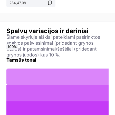
Spalvų variacijos ir deriniai
Šiame skyriuje aiškiai pateikiami pasirinktos
spalvos pašviesinimai (pridedant grynos
0
10
20
30
40
50
60
70
80
90
100
%
%
%
%
%
%
%
%
%
%
%
baltos) ir patamsinimai/šešėliai (pridedant
grynos juodos) kas 10 %.
Tamsūs tonai