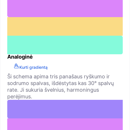
Analoginė
Kurti gradientą
Ši schema apima tris panašaus ryškumo ir
sodrumo spalvas, išdėstytas kas 30° spalvų
rate. Ji sukuria švelnius, harmoningus
perėjimus.