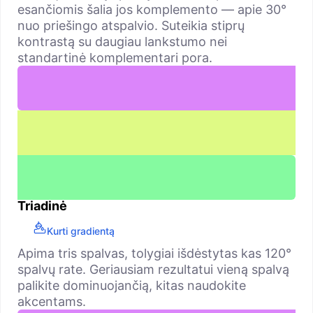
esančiomis šalia jos komplemento — apie 30°
nuo priešingo atspalvio. Suteikia stiprų
kontrastą su daugiau lankstumo nei
standartinė komplementari pora.
Triadinė
Kurti gradientą
Apima tris spalvas, tolygiai išdėstytas kas 120°
spalvų rate. Geriausiam rezultatui vieną spalvą
palikite dominuojančią, kitas naudokite
akcentams.