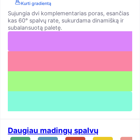
Kurti gradientą
Sujungia dvi komplementarias poras, esančias
kas 60° spalvų rate, sukurdama dinamišką ir
subalansuotą paletę.
Daugiau madingų spalvų