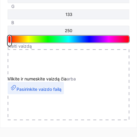
G
B
Įkelti vaizdą
Vilkite ir numeskite vaizdą čia
arba
Pasirinkite vaizdo failą