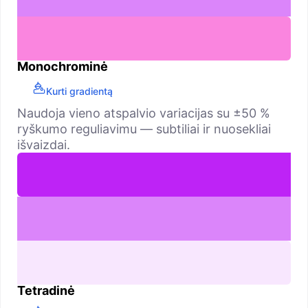
Monochrominė
Kurti gradientą
Naudoja vieno atspalvio variacijas su ±50 %
ryškumo reguliavimu — subtiliai ir nuosekliai
išvaizdai.
Tetradinė