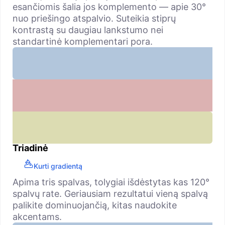
esančiomis šalia jos komplemento — apie 30°
nuo priešingo atspalvio. Suteikia stiprų
kontrastą su daugiau lankstumo nei
standartinė komplementari pora.
Triadinė
Kurti gradientą
Apima tris spalvas, tolygiai išdėstytas kas 120°
spalvų rate. Geriausiam rezultatui vieną spalvą
palikite dominuojančią, kitas naudokite
akcentams.