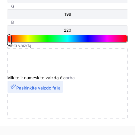
G
B
Įkelti vaizdą
Vilkite ir numeskite vaizdą čia
arba
Pasirinkite vaizdo failą