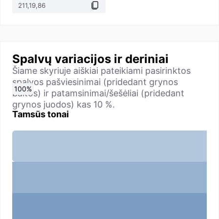
Spalvų variacijos ir deriniai
Šiame skyriuje aiškiai pateikiami pasirinktos
spalvos pašviesinimai (pridedant grynos
0
10
20
30
40
50
60
70
80
90
100
%
%
%
%
%
%
%
%
%
%
%
baltos) ir patamsinimai/šešėliai (pridedant
grynos juodos) kas 10 %.
Tamsūs tonai