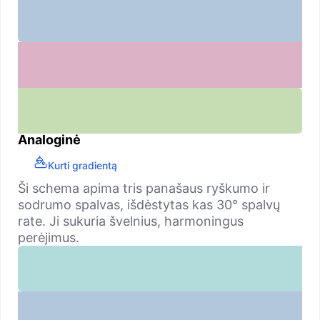
Analoginė
Kurti gradientą
Ši schema apima tris panašaus ryškumo ir
sodrumo spalvas, išdėstytas kas 30° spalvų
rate. Ji sukuria švelnius, harmoningus
perėjimus.