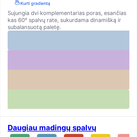
Kurti gradientą
Sujungia dvi komplementarias poras, esančias
kas 60° spalvų rate, sukurdama dinamišką ir
subalansuotą paletę.
Daugiau madingų spalvų