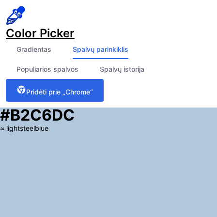
Color Picker
Gradientas
Spalvų parinkiklis
Populiarios spalvos
Spalvų istorija
Pridėti prie „Chrome“
#B2C6DC
≈
lightsteelblue