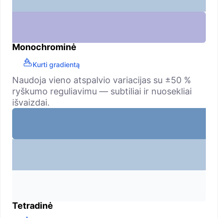
Monochrominė
Kurti gradientą
Naudoja vieno atspalvio variacijas su ±50 %
ryškumo reguliavimu — subtiliai ir nuosekliai
išvaizdai.
Tetradinė