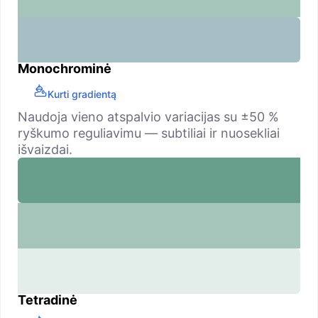
Monochrominė
Kurti gradientą
Naudoja vieno atspalvio variacijas su ±50 %
ryškumo reguliavimu — subtiliai ir nuosekliai
išvaizdai.
Tetradinė