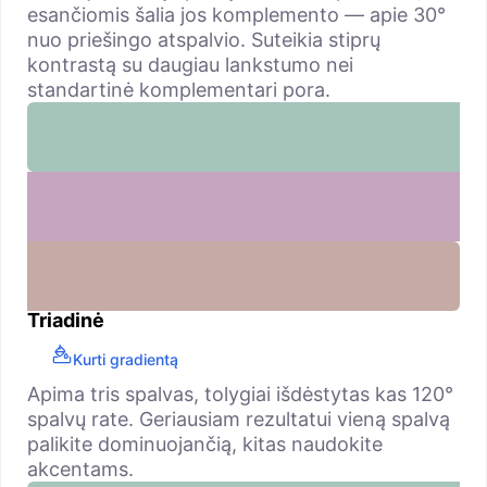
esančiomis šalia jos komplemento — apie 30°
nuo priešingo atspalvio. Suteikia stiprų
kontrastą su daugiau lankstumo nei
standartinė komplementari pora.
Triadinė
Kurti gradientą
Apima tris spalvas, tolygiai išdėstytas kas 120°
spalvų rate. Geriausiam rezultatui vieną spalvą
palikite dominuojančią, kitas naudokite
akcentams.