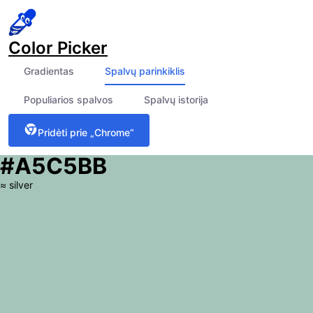
Color Picker
Gradientas
Spalvų parinkiklis
Populiarios spalvos
Spalvų istorija
Pridėti prie „Chrome“
#A5C5BB
≈
silver