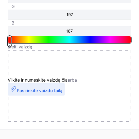
G
B
Įkelti vaizdą
Vilkite ir numeskite vaizdą čia
arba
Pasirinkite vaizdo failą