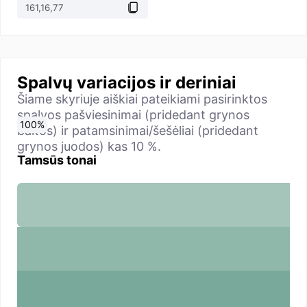
Spalvų variacijos ir deriniai
Šiame skyriuje aiškiai pateikiami pasirinktos
spalvos pašviesinimai (pridedant grynos
0
10
20
30
40
50
60
70
80
90
100
%
%
%
%
%
%
%
%
%
%
%
baltos) ir patamsinimai/šešėliai (pridedant
grynos juodos) kas 10 %.
Tamsūs tonai