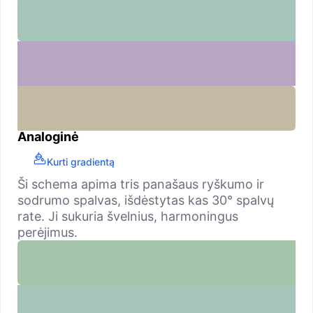
Analoginė
Kurti gradientą
Ši schema apima tris panašaus ryškumo ir
sodrumo spalvas, išdėstytas kas 30° spalvų
rate. Ji sukuria švelnius, harmoningus
perėjimus.