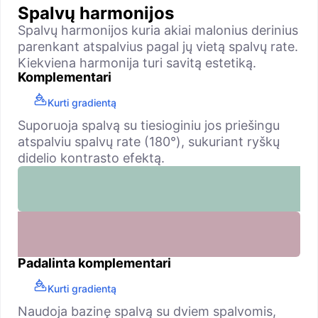
Spalvų harmonijos
Spalvų harmonijos kuria akiai malonius derinius
parenkant atspalvius pagal jų vietą spalvų rate.
Kiekviena harmonija turi savitą estetiką.
Komplementari
Kurti gradientą
Suporuoja spalvą su tiesioginiu jos priešingu
atspalviu spalvų rate (180°), sukuriant ryškų
didelio kontrasto efektą.
Padalinta komplementari
Kurti gradientą
Naudoja bazinę spalvą su dviem spalvomis,