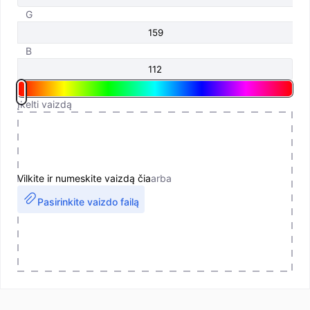
G
B
Įkelti vaizdą
Vilkite ir numeskite vaizdą čia
arba
Pasirinkite vaizdo failą