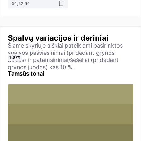
Spalvų variacijos ir deriniai
Šiame skyriuje aiškiai pateikiami pasirinktos
spalvos pašviesinimai (pridedant grynos
0
10
20
30
40
50
60
70
80
90
100
%
%
%
%
%
%
%
%
%
%
%
baltos) ir patamsinimai/šešėliai (pridedant
grynos juodos) kas 10 %.
Tamsūs tonai