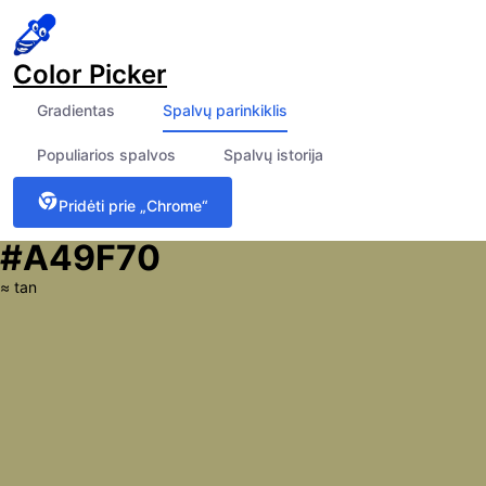
Color Picker
Gradientas
Spalvų parinkiklis
Populiarios spalvos
Spalvų istorija
Pridėti prie „Chrome“
#A49F70
≈
tan