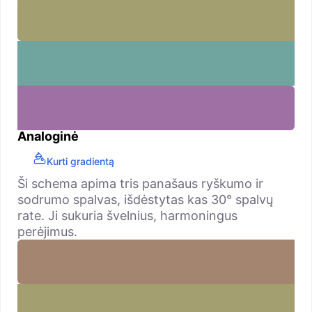
Analoginė
Kurti gradientą
Ši schema apima tris panašaus ryškumo ir
sodrumo spalvas, išdėstytas kas 30° spalvų
rate. Ji sukuria švelnius, harmoningus
perėjimus.