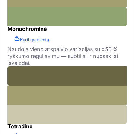
Monochrominė
Kurti gradientą
Naudoja vieno atspalvio variacijas su ±50 %
ryškumo reguliavimu — subtiliai ir nuosekliai
išvaizdai.
Tetradinė