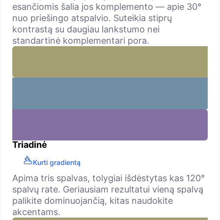
esančiomis šalia jos komplemento — apie 30°
nuo priešingo atspalvio. Suteikia stiprų
kontrastą su daugiau lankstumo nei
standartinė komplementari pora.
Triadinė
Kurti gradientą
Apima tris spalvas, tolygiai išdėstytas kas 120°
spalvų rate. Geriausiam rezultatui vieną spalvą
palikite dominuojančią, kitas naudokite
akcentams.