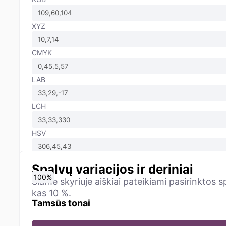
XYZ
CMYK
LAB
LCH
HSV
Spalvų variacijos ir deriniai
0
10
20
30
40
50
60
70
80
90
100
%
%
%
%
%
%
%
%
%
%
%
Šiame skyriuje aiškiai pateikiami pasirinktos 
kas 10 %.
Tamsūs tonai