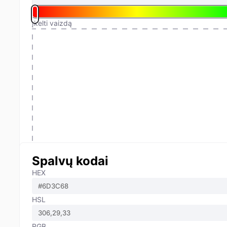
Įkelti vaizdą
Spalvų kodai
HEX
HSL
RGB