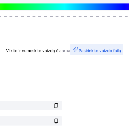
Vilkite ir numeskite vaizdą čia
arba
Pasirinkite vaizdo failą