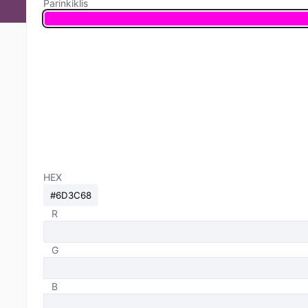
Parinkiklis
HEX
R
G
B