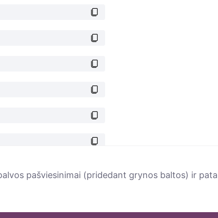
spalvos pašviesinimai (pridedant grynos baltos) ir pat