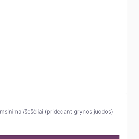
amsinimai/šešėliai (pridedant grynos juodos)