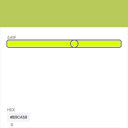
ಪಿಕರ್
HEX
R