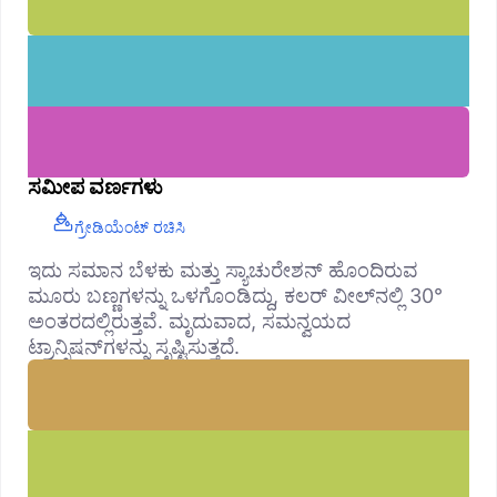
ಸಮೀಪ ವರ್ಣಗಳು
ಗ್ರೇಡಿಯೆಂಟ್ ರಚಿಸಿ
ಇದು ಸಮಾನ ಬೆಳಕು ಮತ್ತು ಸ್ಯಾಚುರೇಶನ್ ಹೊಂದಿರುವ
ಮೂರು ಬಣ್ಣಗಳನ್ನು ಒಳಗೊಂಡಿದ್ದು, ಕಲರ್ ವೀಲ್‌ನಲ್ಲಿ 30°
ಅಂತರದಲ್ಲಿರುತ್ತವೆ. ಮೃದುವಾದ, ಸಮನ್ವಯದ
ಟ್ರಾನ್ಸಿಷನ್‌ಗಳನ್ನು ಸೃಷ್ಟಿಸುತ್ತದೆ.