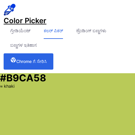
Color Picker
ಗ್ರೇಡಿಯೆಂಟ್
ಕಲರ್ ಪಿಕರ್
ಟ್ರೆಂಡಿಂಗ್ ಬಣ್ಣಗಳು
ಬಣ್ಣಗಳ ಇತಿಹಾಸ
Chrome ಗೆ ಸೇರಿಸಿ
#B9CA58
≈
khaki