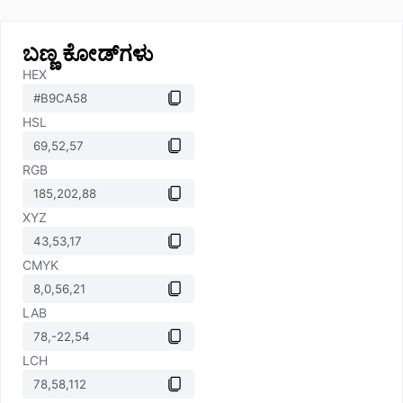
ಬಣ್ಣ ಕೋಡ್‌ಗಳು
HEX
HSL
RGB
XYZ
CMYK
LAB
LCH