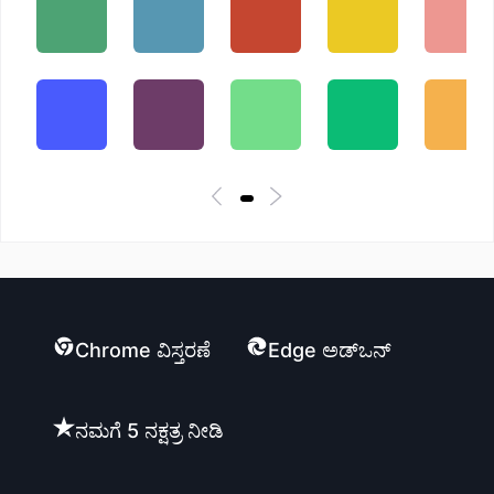
Chrome ವಿಸ್ತರಣೆ
Edge ಅಡ್ಒನ್
ನಮಗೆ 5 ನಕ್ಷತ್ರ ನೀಡಿ