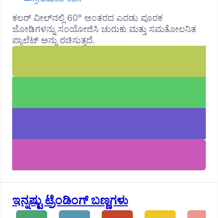
ಕಲರ್ ವೀಲ್‌ನಲ್ಲಿ 60° ಅಂತರದ ಎರಡು ಪೂರಕ
ಜೋಡಿಗಳನ್ನು ಸಂಯೋಜಿಸಿ ಚುರುಕು ಮತ್ತು ಸಮತೋಲನಿತ
ಪ್ಯಾಲೆಟ್ ಅನ್ನು ರಚಿಸುತ್ತದೆ.
ಇನ್ನಷ್ಟು ಟ್ರೆಂಡಿಂಗ್ ಬಣ್ಣಗಳು