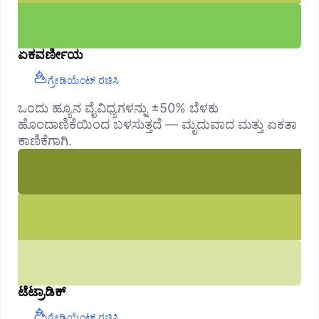
ಏಕವರ್ಣೀಯ
ಗ್ರೇಡಿಯೆಂಟ್ ರಚಿಸಿ
ಒಂದು ಹ್ಯೂನ ವೈವಿಧ್ಯಗಳನ್ನು ±50% ಬೆಳಕು
ಹೊಂದಾಣಿಕೆಯಿಂದ ಬಳಸುತ್ತದೆ — ಮೃದುವಾದ ಮತ್ತು ಏಕತಾ
ಕಾಣಿಕೆಗಾಗಿ.
ಟೆಟ್ರಾಡಿಕ್
ಗ್ರೇಡಿಯೆಂಟ್ ರಚಿಸಿ