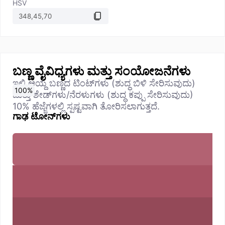
HSV
ಬಣ್ಣ ವೈವಿಧ್ಯಗಳು ಮತ್ತು ಸಂಯೋಜನೆಗಳು
ಇಲ್ಲಿ ಆಯ್ದ ಬಣ್ಣದ ಟಿಂಟ್‌ಗಳು (ಶುದ್ಧ ಬಿಳಿ ಸೇರಿಸುವುದು)
0
10
20
30
40
50
60
70
80
90
100
%
%
%
%
%
%
%
%
%
%
%
ಮತ್ತು ಶೇಡ್‌ಗಳು/ನೆರಳುಗಳು (ಶುದ್ಧ ಕಪ್ಪು ಸೇರಿಸುವುದು)
10% ಹೆಜ್ಜೆಗಳಲ್ಲಿ ಸ್ಪಷ್ಟವಾಗಿ ತೋರಿಸಲಾಗುತ್ತದೆ.
ಗಾಢ ಟೋನ್‌ಗಳು