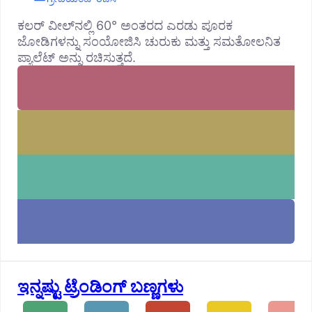
ಕಲರ್ ವೀಲ್‌ನಲ್ಲಿ 60° ಅಂತರದ ಎರಡು ಪೂರಕ
ಜೋಡಿಗಳನ್ನು ಸಂಯೋಜಿಸಿ ಚುರುಕು ಮತ್ತು ಸಮತೋಲನಿತ
ಪ್ಯಾಲೆಟ್ ಅನ್ನು ರಚಿಸುತ್ತದೆ.
ಇನ್ನಷ್ಟು ಟ್ರೆಂಡಿಂಗ್ ಬಣ್ಣಗಳು