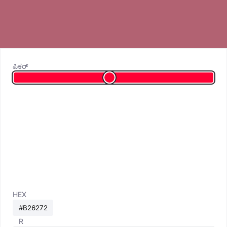
ಪಿಕರ್
HEX
R