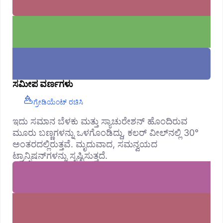
ಸಮೀಪ ವರ್ಣಗಳು
ಗ್ರೇಡಿಯೆಂಟ್ ರಚಿಸಿ
ಇದು ಸಮಾನ ಬೆಳಕು ಮತ್ತು ಸ್ಯಾಚುರೇಶನ್ ಹೊಂದಿರುವ
ಮೂರು ಬಣ್ಣಗಳನ್ನು ಒಳಗೊಂಡಿದ್ದು, ಕಲರ್ ವೀಲ್‌ನಲ್ಲಿ 30°
ಅಂತರದಲ್ಲಿರುತ್ತವೆ. ಮೃದುವಾದ, ಸಮನ್ವಯದ
ಟ್ರಾನ್ಸಿಷನ್‌ಗಳನ್ನು ಸೃಷ್ಟಿಸುತ್ತದೆ.