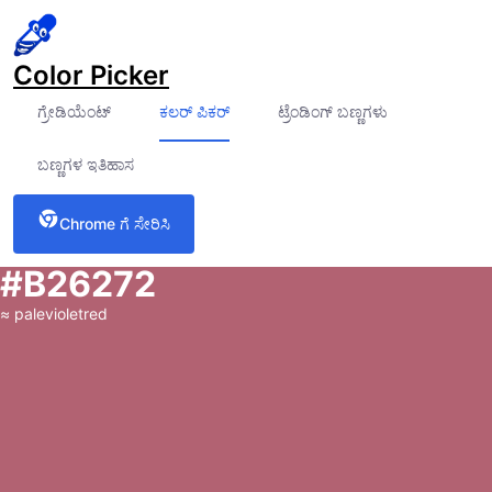
Color Picker
ಗ್ರೇಡಿಯೆಂಟ್
ಕಲರ್ ಪಿಕರ್
ಟ್ರೆಂಡಿಂಗ್ ಬಣ್ಣಗಳು
ಬಣ್ಣಗಳ ಇತಿಹಾಸ
Chrome ಗೆ ಸೇರಿಸಿ
#B26272
≈
palevioletred