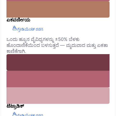
ಏಕವರ್ಣೀಯ
ಗ್ರೇಡಿಯೆಂಟ್ ರಚಿಸಿ
ಒಂದು ಹ್ಯೂನ ವೈವಿಧ್ಯಗಳನ್ನು ±50% ಬೆಳಕು
ಹೊಂದಾಣಿಕೆಯಿಂದ ಬಳಸುತ್ತದೆ — ಮೃದುವಾದ ಮತ್ತು ಏಕತಾ
ಕಾಣಿಕೆಗಾಗಿ.
ಟೆಟ್ರಾಡಿಕ್
ಗ್ರೇಡಿಯೆಂಟ್ ರಚಿಸಿ