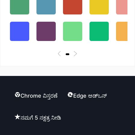
Chrome ವಿಸ್ತರಣೆ
Edge ಅಡ್ಒನ್
ನಮಗೆ 5 ನಕ್ಷತ್ರ ನೀಡಿ