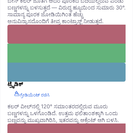
ಬೇಸ್ ಕಲರ್ ಜೊತೆಗೆ ಅದರ ಪೂರಕದ ಬದಿಯಲ್ಲಿರುವ ಎರಡು
ಬಣ್ಣಗಳನ್ನು ಬಳಸುತ್ತದೆ — ವಿರುದ್ಧ ಹ್ಯೂಯಿಂದ ಸುಮಾರು 30°.
ಸಾಮಾನ್ಯ ಪೂರಕ ಜೋಡಿಯಿಗಿಂತ ಹೆಚ್ಚು
ಅನುವಿನ್ಯಾಸದೊಂದಿಗೆ ತೀವ್ರ ಕಾಂಟ್ರಾಸ್ಟ್ ನೀಡುತ್ತದೆ.
ಟ್ರೈಡಿಕ್
ಗ್ರೇಡಿಯೆಂಟ್ ರಚಿಸಿ
ಕಲರ್ ವೀಲ್‌ನಲ್ಲಿ 120° ಸಮಾಂತರದಲ್ಲಿರುವ ಮೂರು
ಬಣ್ಣಗಳನ್ನು ಒಳಗೊಂಡಿದೆ. ಉತ್ತಮ ಫಲಿತಾಂಶಕ್ಕಾಗಿ ಒಂದು
ಬಣ್ಣವನ್ನು ಮುಖ್ಯವಾಗಿರಿಸಿ, ಇತರವನ್ನು ಆಕ್ಸೆಂಟ್ ಆಗಿ ಬಳಸಿ.