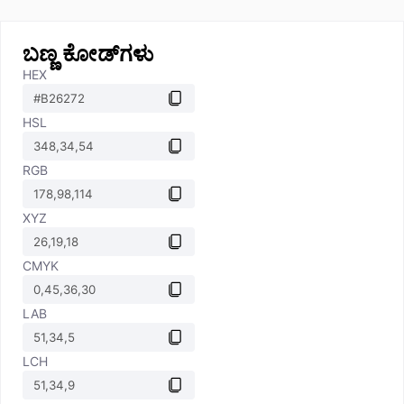
ಬಣ್ಣ ಕೋಡ್‌ಗಳು
HEX
HSL
RGB
XYZ
CMYK
LAB
LCH