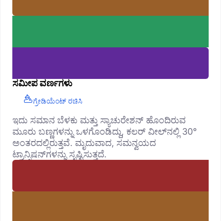
ಸಮೀಪ ವರ್ಣಗಳು
ಗ್ರೇಡಿಯೆಂಟ್ ರಚಿಸಿ
ಇದು ಸಮಾನ ಬೆಳಕು ಮತ್ತು ಸ್ಯಾಚುರೇಶನ್ ಹೊಂದಿರುವ
ಮೂರು ಬಣ್ಣಗಳನ್ನು ಒಳಗೊಂಡಿದ್ದು, ಕಲರ್ ವೀಲ್‌ನಲ್ಲಿ 30°
ಅಂತರದಲ್ಲಿರುತ್ತವೆ. ಮೃದುವಾದ, ಸಮನ್ವಯದ
ಟ್ರಾನ್ಸಿಷನ್‌ಗಳನ್ನು ಸೃಷ್ಟಿಸುತ್ತದೆ.