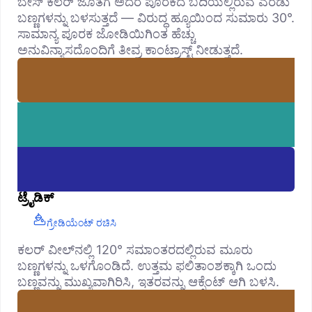
ಬೇಸ್ ಕಲರ್ ಜೊತೆಗೆ ಅದರ ಪೂರಕದ ಬದಿಯಲ್ಲಿರುವ ಎರಡು
ಬಣ್ಣಗಳನ್ನು ಬಳಸುತ್ತದೆ — ವಿರುದ್ಧ ಹ್ಯೂಯಿಂದ ಸುಮಾರು 30°.
ಸಾಮಾನ್ಯ ಪೂರಕ ಜೋಡಿಯಿಗಿಂತ ಹೆಚ್ಚು
ಅನುವಿನ್ಯಾಸದೊಂದಿಗೆ ತೀವ್ರ ಕಾಂಟ್ರಾಸ್ಟ್ ನೀಡುತ್ತದೆ.
ಟ್ರೈಡಿಕ್
ಗ್ರೇಡಿಯೆಂಟ್ ರಚಿಸಿ
ಕಲರ್ ವೀಲ್‌ನಲ್ಲಿ 120° ಸಮಾಂತರದಲ್ಲಿರುವ ಮೂರು
ಬಣ್ಣಗಳನ್ನು ಒಳಗೊಂಡಿದೆ. ಉತ್ತಮ ಫಲಿತಾಂಶಕ್ಕಾಗಿ ಒಂದು
ಬಣ್ಣವನ್ನು ಮುಖ್ಯವಾಗಿರಿಸಿ, ಇತರವನ್ನು ಆಕ್ಸೆಂಟ್ ಆಗಿ ಬಳಸಿ.