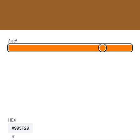
ಪಿಕರ್
HEX
R