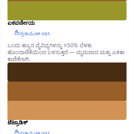
ಏಕವರ್ಣೀಯ
ಗ್ರೇಡಿಯೆಂಟ್ ರಚಿಸಿ
ಒಂದು ಹ್ಯೂನ ವೈವಿಧ್ಯಗಳನ್ನು ±50% ಬೆಳಕು
ಹೊಂದಾಣಿಕೆಯಿಂದ ಬಳಸುತ್ತದೆ — ಮೃದುವಾದ ಮತ್ತು ಏಕತಾ
ಕಾಣಿಕೆಗಾಗಿ.
ಟೆಟ್ರಾಡಿಕ್
ಗ್ರೇಡಿಯೆಂಟ್ ರಚಿಸಿ