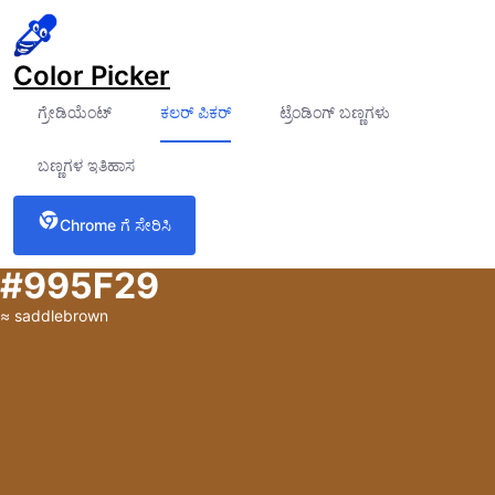
Color Picker
ಗ್ರೇಡಿಯೆಂಟ್
ಕಲರ್ ಪಿಕರ್
ಟ್ರೆಂಡಿಂಗ್ ಬಣ್ಣಗಳು
ಬಣ್ಣಗಳ ಇತಿಹಾಸ
Chrome ಗೆ ಸೇರಿಸಿ
#995F29
≈
saddlebrown