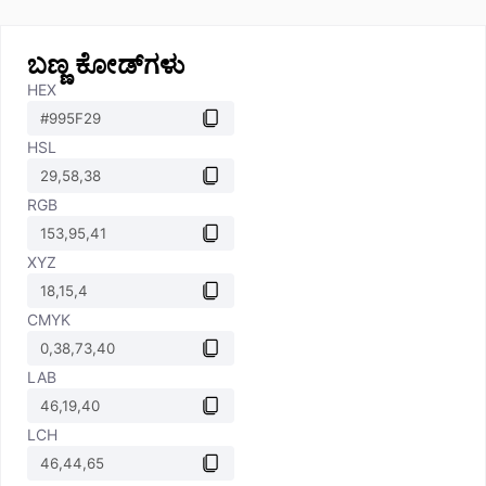
ಬಣ್ಣ ಕೋಡ್‌ಗಳು
HEX
HSL
RGB
XYZ
CMYK
LAB
LCH