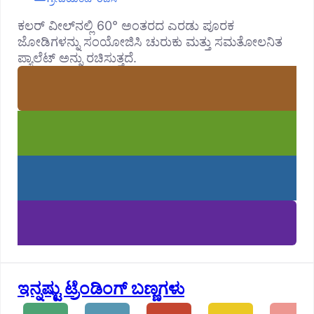
ಕಲರ್ ವೀಲ್‌ನಲ್ಲಿ 60° ಅಂತರದ ಎರಡು ಪೂರಕ
ಜೋಡಿಗಳನ್ನು ಸಂಯೋಜಿಸಿ ಚುರುಕು ಮತ್ತು ಸಮತೋಲನಿತ
ಪ್ಯಾಲೆಟ್ ಅನ್ನು ರಚಿಸುತ್ತದೆ.
ಇನ್ನಷ್ಟು ಟ್ರೆಂಡಿಂಗ್ ಬಣ್ಣಗಳು