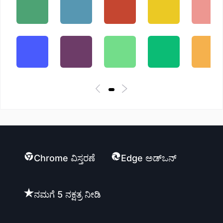
Chrome ವಿಸ್ತರಣೆ
Edge ಅಡ್ಒನ್
ನಮಗೆ 5 ನಕ್ಷತ್ರ ನೀಡಿ