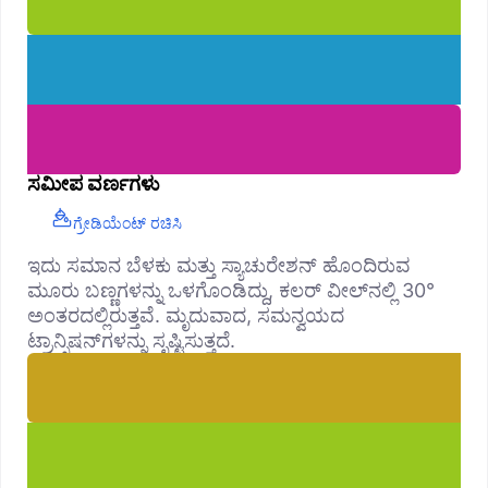
ಸಮೀಪ ವರ್ಣಗಳು
ಗ್ರೇಡಿಯೆಂಟ್ ರಚಿಸಿ
ಇದು ಸಮಾನ ಬೆಳಕು ಮತ್ತು ಸ್ಯಾಚುರೇಶನ್ ಹೊಂದಿರುವ
ಮೂರು ಬಣ್ಣಗಳನ್ನು ಒಳಗೊಂಡಿದ್ದು, ಕಲರ್ ವೀಲ್‌ನಲ್ಲಿ 30°
ಅಂತರದಲ್ಲಿರುತ್ತವೆ. ಮೃದುವಾದ, ಸಮನ್ವಯದ
ಟ್ರಾನ್ಸಿಷನ್‌ಗಳನ್ನು ಸೃಷ್ಟಿಸುತ್ತದೆ.