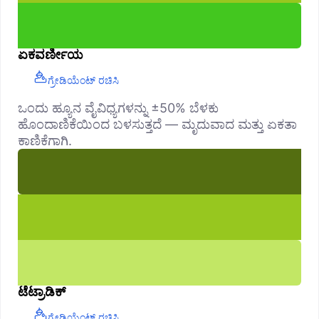
ಏಕವರ್ಣೀಯ
ಗ್ರೇಡಿಯೆಂಟ್ ರಚಿಸಿ
ಒಂದು ಹ್ಯೂನ ವೈವಿಧ್ಯಗಳನ್ನು ±50% ಬೆಳಕು
ಹೊಂದಾಣಿಕೆಯಿಂದ ಬಳಸುತ್ತದೆ — ಮೃದುವಾದ ಮತ್ತು ಏಕತಾ
ಕಾಣಿಕೆಗಾಗಿ.
ಟೆಟ್ರಾಡಿಕ್
ಗ್ರೇಡಿಯೆಂಟ್ ರಚಿಸಿ