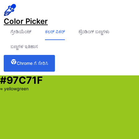
Color Picker
ಗ್ರೇಡಿಯೆಂಟ್
ಕಲರ್ ಪಿಕರ್
ಟ್ರೆಂಡಿಂಗ್ ಬಣ್ಣಗಳು
ಬಣ್ಣಗಳ ಇತಿಹಾಸ
Chrome ಗೆ ಸೇರಿಸಿ
#97C71F
≈
yellowgreen