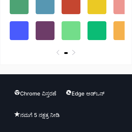
Chrome ವಿಸ್ತರಣೆ
Edge ಅಡ್ಒನ್
ನಮಗೆ 5 ನಕ್ಷತ್ರ ನೀಡಿ