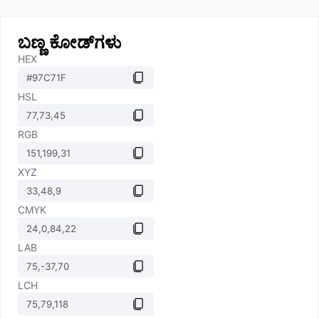
ಬಣ್ಣ ಕೋಡ್‌ಗಳು
HEX
HSL
RGB
XYZ
CMYK
LAB
LCH