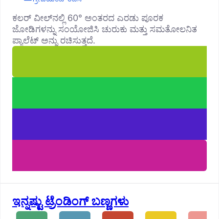
ಕಲರ್ ವೀಲ್‌ನಲ್ಲಿ 60° ಅಂತರದ ಎರಡು ಪೂರಕ
ಜೋಡಿಗಳನ್ನು ಸಂಯೋಜಿಸಿ ಚುರುಕು ಮತ್ತು ಸಮತೋಲನಿತ
ಪ್ಯಾಲೆಟ್ ಅನ್ನು ರಚಿಸುತ್ತದೆ.
ಇನ್ನಷ್ಟು ಟ್ರೆಂಡಿಂಗ್ ಬಣ್ಣಗಳು