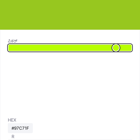
ಪಿಕರ್
HEX
R