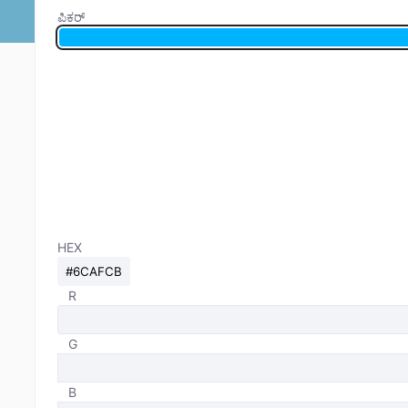
ಪಿಕರ್
HEX
R
G
B