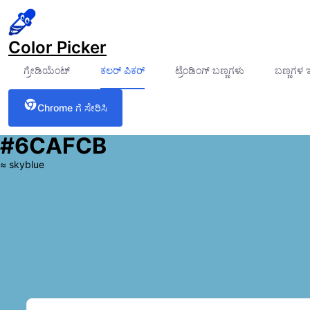
Color Picker
ಗ್ರೇಡಿಯೆಂಟ್
ಕಲರ್ ಪಿಕರ್
ಟ್ರೆಂಡಿಂಗ್ ಬಣ್ಣಗಳು
ಬಣ್ಣಗಳ 
Chrome ಗೆ ಸೇರಿಸಿ
#6CAFCB
≈
skyblue