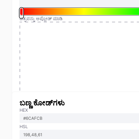
ಚಿತ್ರವನ್ನು ಅಪ್ಲೋಡ್ ಮಾಡಿ
ಬಣ್ಣ ಕೋಡ್‌ಗಳು
HEX
HSL