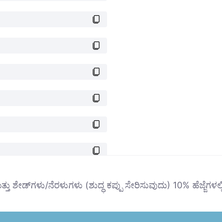
್ತು ಶೇಡ್‌ಗಳು/ನೆರಳುಗಳು (ಶುದ್ಧ ಕಪ್ಪು ಸೇರಿಸುವುದು) 10% ಹೆಜ್ಜೆಗಳಲ್ಲ