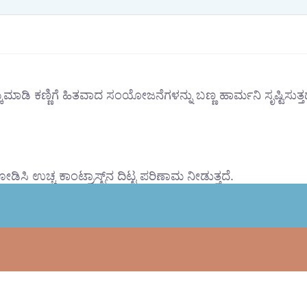
್ಕೆಮಾಡಿ ಕಣ್ಣಿಗೆ ಹಿತವಾದ ಸಂಯೋಜನೆಗಳನ್ನು ಬಣ್ಣ ಹಾರ್ಮನಿ ಸೃಷ್ಟಿಸುತ್ತ
ಡಿಸಿ ಉಚ್ಚ ಕಾಂಟ್ರಾಸ್ಟ್‌ನ ದಿಟ್ಟ ಪರಿಣಾಮ ನೀಡುತ್ತದೆ.