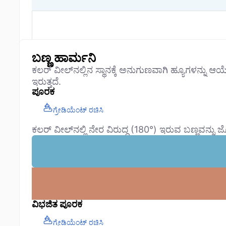
ಬಣ್ಣ ಹಾರ್ಮನಿ
ಕಲರ್ ವೀಲ್‌ನಲ್ಲಿನ ಸ್ಥಾನಕ್ಕೆ ಅನುಗುಣವಾಗಿ ಹ್ಯೂಗಳನ್ನು ಆಯ
ಇರುತ್ತದೆ.
ಪೂರಕ
ಗ್ರೇಡಿಯೆಂಟ್ ರಚಿಸಿ
ಕಲರ್ ವೀಲ್‌ನಲ್ಲಿ ನೇರ ವಿರುದ್ಧ (180°) ಇರುವ ಬಣ್ಣವನ್ನು ಜೋ
ವಿಭಜಿತ ಪೂರಕ
ಗ್ರೇಡಿಯೆಂಟ್ ರಚಿಸಿ