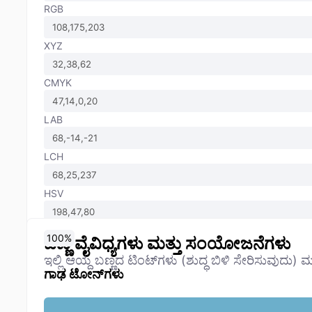
RGB
XYZ
CMYK
LAB
LCH
HSV
0
10
20
30
40
50
60
70
80
90
100
%
%
%
%
%
%
%
%
%
%
%
ಬಣ್ಣ ವೈವಿಧ್ಯಗಳು ಮತ್ತು ಸಂಯೋಜನೆಗಳು
ಇಲ್ಲಿ ಆಯ್ದ ಬಣ್ಣದ ಟಿಂಟ್‌ಗಳು (ಶುದ್ಧ ಬಿಳಿ ಸೇರಿಸುವುದು) ಮತ
ಗಾಢ ಟೋನ್‌ಗಳು