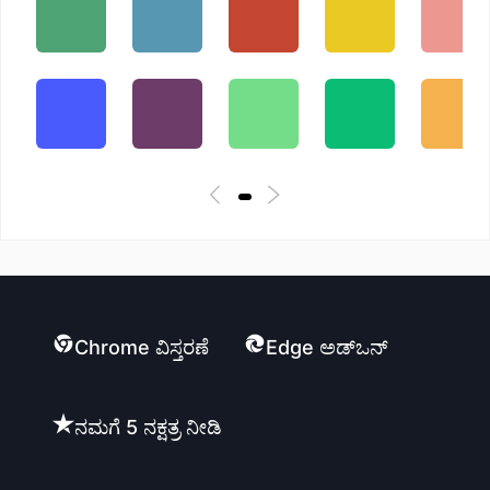
Chrome ವಿಸ್ತರಣೆ
Edge ಅಡ್ಒನ್
ನಮಗೆ 5 ನಕ್ಷತ್ರ ನೀಡಿ