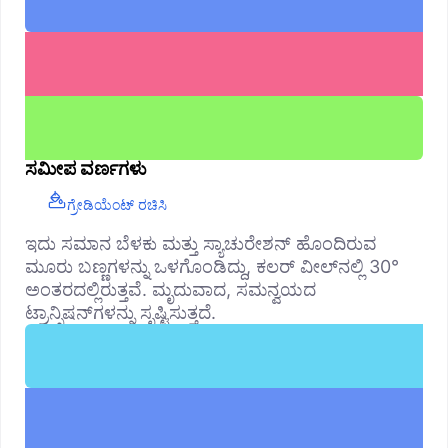
ಸಮೀಪ ವರ್ಣಗಳು
ಗ್ರೇಡಿಯೆಂಟ್ ರಚಿಸಿ
ಇದು ಸಮಾನ ಬೆಳಕು ಮತ್ತು ಸ್ಯಾಚುರೇಶನ್ ಹೊಂದಿರುವ
ಮೂರು ಬಣ್ಣಗಳನ್ನು ಒಳಗೊಂಡಿದ್ದು, ಕಲರ್ ವೀಲ್‌ನಲ್ಲಿ 30°
ಅಂತರದಲ್ಲಿರುತ್ತವೆ. ಮೃದುವಾದ, ಸಮನ್ವಯದ
ಟ್ರಾನ್ಸಿಷನ್‌ಗಳನ್ನು ಸೃಷ್ಟಿಸುತ್ತದೆ.