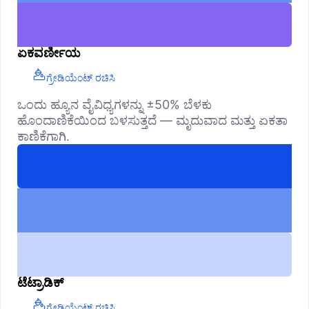
ಏಕವರ್ಣೀಯ
ಗ್ರೇಡಿಯೆಂಟ್ ರಚಿಸಿ
ಒಂದು ಹ್ಯೂನ ವೈವಿಧ್ಯಗಳನ್ನು ±50% ಬೆಳಕು
ಹೊಂದಾಣಿಕೆಯಿಂದ ಬಳಸುತ್ತದೆ — ಮೃದುವಾದ ಮತ್ತು ಏಕತಾ
ಕಾಣಿಕೆಗಾಗಿ.
ಟೆಟ್ರಾಡಿಕ್
ಗ್ರೇಡಿಯೆಂಟ್ ರಚಿಸಿ