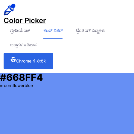
Color Picker
ಗ್ರೇಡಿಯೆಂಟ್
ಕಲರ್ ಪಿಕರ್
ಟ್ರೆಂಡಿಂಗ್ ಬಣ್ಣಗಳು
ಬಣ್ಣಗಳ ಇತಿಹಾಸ
Chrome ಗೆ ಸೇರಿಸಿ
#668FF4
≈
cornflowerblue