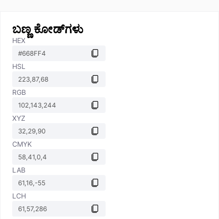
ಬಣ್ಣ ಕೋಡ್‌ಗಳು
HEX
HSL
RGB
XYZ
CMYK
LAB
LCH