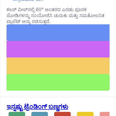
ಕಲರ್ ವೀಲ್‌ನಲ್ಲಿ 60° ಅಂತರದ ಎರಡು ಪೂರಕ
ಜೋಡಿಗಳನ್ನು ಸಂಯೋಜಿಸಿ ಚುರುಕು ಮತ್ತು ಸಮತೋಲನಿತ
ಪ್ಯಾಲೆಟ್ ಅನ್ನು ರಚಿಸುತ್ತದೆ.
ಇನ್ನಷ್ಟು ಟ್ರೆಂಡಿಂಗ್ ಬಣ್ಣಗಳು