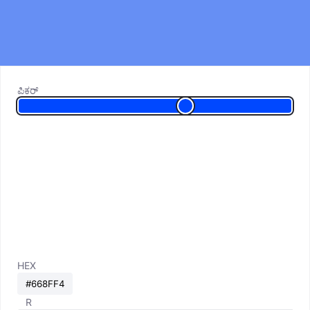
ಪಿಕರ್
HEX
R