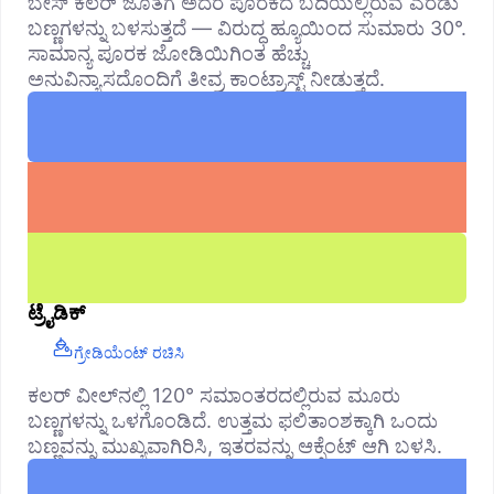
ಬೇಸ್ ಕಲರ್ ಜೊತೆಗೆ ಅದರ ಪೂರಕದ ಬದಿಯಲ್ಲಿರುವ ಎರಡು
ಬಣ್ಣಗಳನ್ನು ಬಳಸುತ್ತದೆ — ವಿರುದ್ಧ ಹ್ಯೂಯಿಂದ ಸುಮಾರು 30°.
ಸಾಮಾನ್ಯ ಪೂರಕ ಜೋಡಿಯಿಗಿಂತ ಹೆಚ್ಚು
ಅನುವಿನ್ಯಾಸದೊಂದಿಗೆ ತೀವ್ರ ಕಾಂಟ್ರಾಸ್ಟ್ ನೀಡುತ್ತದೆ.
ಟ್ರೈಡಿಕ್
ಗ್ರೇಡಿಯೆಂಟ್ ರಚಿಸಿ
ಕಲರ್ ವೀಲ್‌ನಲ್ಲಿ 120° ಸಮಾಂತರದಲ್ಲಿರುವ ಮೂರು
ಬಣ್ಣಗಳನ್ನು ಒಳಗೊಂಡಿದೆ. ಉತ್ತಮ ಫಲಿತಾಂಶಕ್ಕಾಗಿ ಒಂದು
ಬಣ್ಣವನ್ನು ಮುಖ್ಯವಾಗಿರಿಸಿ, ಇತರವನ್ನು ಆಕ್ಸೆಂಟ್ ಆಗಿ ಬಳಸಿ.