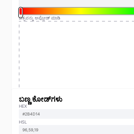
ಚಿತ್ರವನ್ನು ಅಪ್ಲೋಡ್ ಮಾಡಿ
ಬಣ್ಣ ಕೋಡ್‌ಗಳು
HEX
HSL