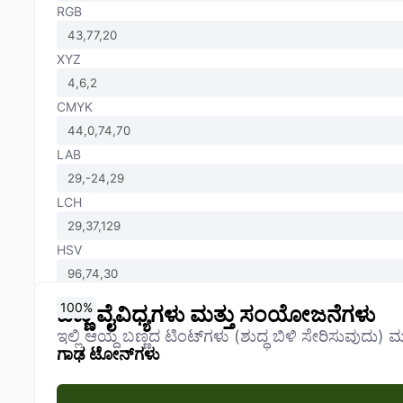
RGB
XYZ
CMYK
LAB
LCH
HSV
0
10
20
30
40
50
60
70
80
90
100
%
%
%
%
%
%
%
%
%
%
%
ಬಣ್ಣ ವೈವಿಧ್ಯಗಳು ಮತ್ತು ಸಂಯೋಜನೆಗಳು
ಇಲ್ಲಿ ಆಯ್ದ ಬಣ್ಣದ ಟಿಂಟ್‌ಗಳು (ಶುದ್ಧ ಬಿಳಿ ಸೇರಿಸುವುದು) ಮತ
ಗಾಢ ಟೋನ್‌ಗಳು