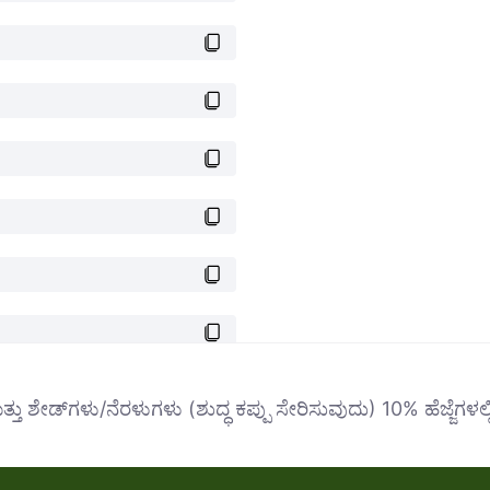
್ತು ಶೇಡ್‌ಗಳು/ನೆರಳುಗಳು (ಶುದ್ಧ ಕಪ್ಪು ಸೇರಿಸುವುದು) 10% ಹೆಜ್ಜೆಗಳಲ್ಲ