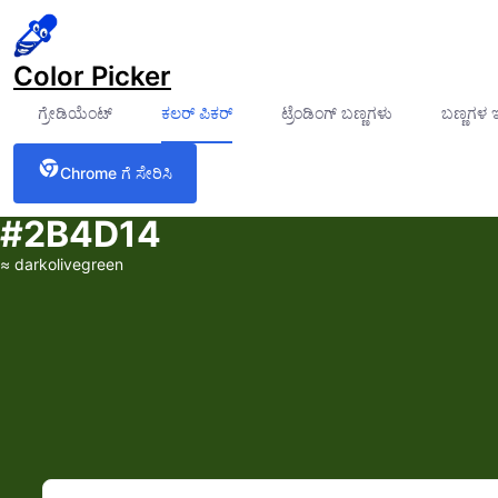
Color Picker
ಗ್ರೇಡಿಯೆಂಟ್
ಕಲರ್ ಪಿಕರ್
ಟ್ರೆಂಡಿಂಗ್ ಬಣ್ಣಗಳು
ಬಣ್ಣಗಳ 
Chrome ಗೆ ಸೇರಿಸಿ
#2B4D14
≈
darkolivegreen