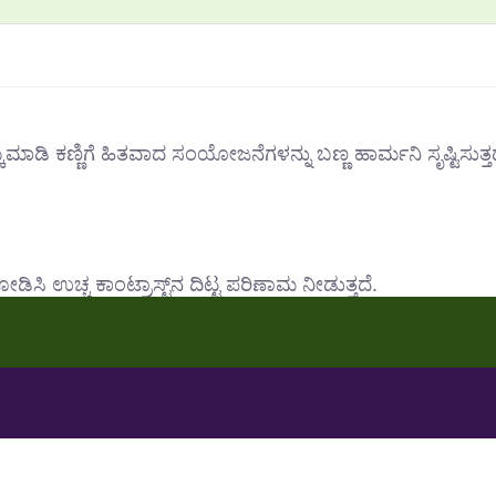
್ಕೆಮಾಡಿ ಕಣ್ಣಿಗೆ ಹಿತವಾದ ಸಂಯೋಜನೆಗಳನ್ನು ಬಣ್ಣ ಹಾರ್ಮನಿ ಸೃಷ್ಟಿಸುತ್ತ
ಡಿಸಿ ಉಚ್ಚ ಕಾಂಟ್ರಾಸ್ಟ್‌ನ ದಿಟ್ಟ ಪರಿಣಾಮ ನೀಡುತ್ತದೆ.