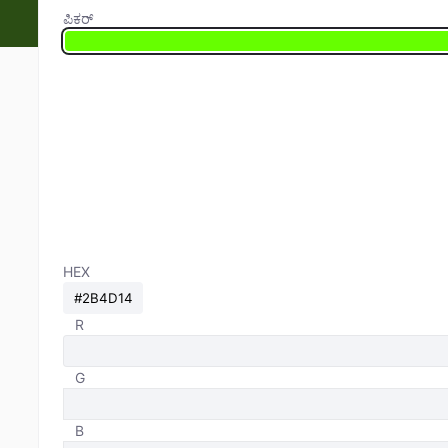
ಪಿಕರ್
HEX
R
G
B