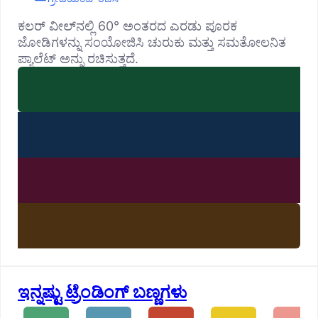
ಕಲರ್ ವೀಲ್‌ನಲ್ಲಿ 60° ಅಂತರದ ಎರಡು ಪೂರಕ
ಜೋಡಿಗಳನ್ನು ಸಂಯೋಜಿಸಿ ಚುರುಕು ಮತ್ತು ಸಮತೋಲನಿತ
ಪ್ಯಾಲೆಟ್ ಅನ್ನು ರಚಿಸುತ್ತದೆ.
ಇನ್ನಷ್ಟು ಟ್ರೆಂಡಿಂಗ್ ಬಣ್ಣಗಳು