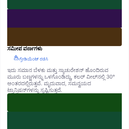
ಸಮೀಪ ವರ್ಣಗಳು
ಗ್ರೇಡಿಯೆಂಟ್ ರಚಿಸಿ
ಇದು ಸಮಾನ ಬೆಳಕು ಮತ್ತು ಸ್ಯಾಚುರೇಶನ್ ಹೊಂದಿರುವ
ಮೂರು ಬಣ್ಣಗಳನ್ನು ಒಳಗೊಂಡಿದ್ದು, ಕಲರ್ ವೀಲ್‌ನಲ್ಲಿ 30°
ಅಂತರದಲ್ಲಿರುತ್ತವೆ. ಮೃದುವಾದ, ಸಮನ್ವಯದ
ಟ್ರಾನ್ಸಿಷನ್‌ಗಳನ್ನು ಸೃಷ್ಟಿಸುತ್ತದೆ.