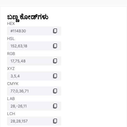
ಬಣ್ಣ ಕೋಡ್‌ಗಳು
HEX
HSL
RGB
XYZ
CMYK
LAB
LCH