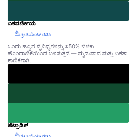
ಏಕವರ್ಣೀಯ
ಗ್ರೇಡಿಯೆಂಟ್ ರಚಿಸಿ
ಒಂದು ಹ್ಯೂನ ವೈವಿಧ್ಯಗಳನ್ನು ±50% ಬೆಳಕು
ಹೊಂದಾಣಿಕೆಯಿಂದ ಬಳಸುತ್ತದೆ — ಮೃದುವಾದ ಮತ್ತು ಏಕತಾ
ಕಾಣಿಕೆಗಾಗಿ.
ಟೆಟ್ರಾಡಿಕ್
ಗ್ರೇಡಿಯೆಂಟ್ ರಚಿಸಿ