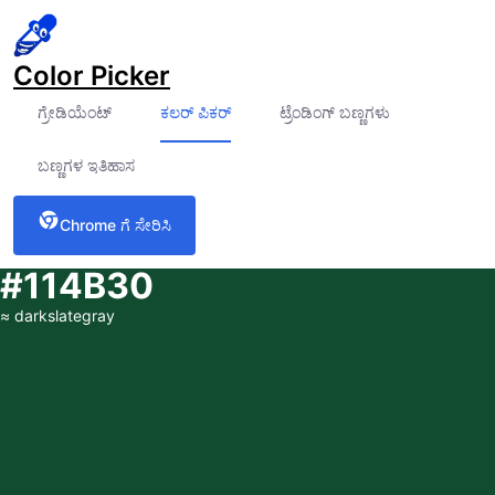
Color Picker
ಗ್ರೇಡಿಯೆಂಟ್
ಕಲರ್ ಪಿಕರ್
ಟ್ರೆಂಡಿಂಗ್ ಬಣ್ಣಗಳು
ಬಣ್ಣಗಳ ಇತಿಹಾಸ
Chrome ಗೆ ಸೇರಿಸಿ
#114B30
≈
darkslategray