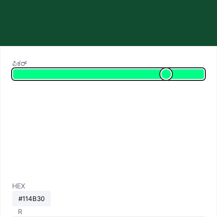
ಪಿಕರ್
HEX
R