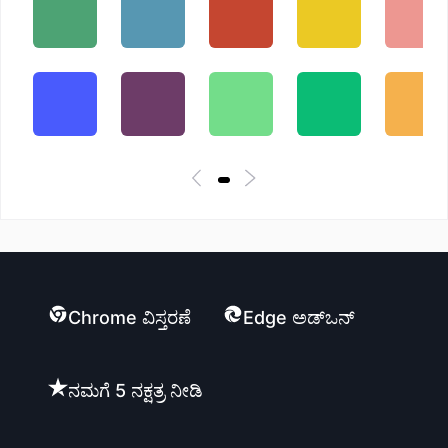
Chrome ವಿಸ್ತರಣೆ
Edge ಅಡ್ಒನ್
ನಮಗೆ 5 ನಕ್ಷತ್ರ ನೀಡಿ