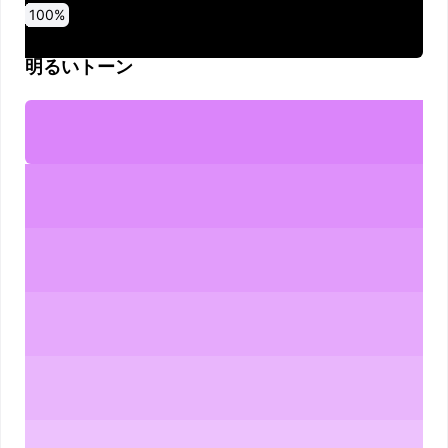
0
10
20
30
40
50
60
70
80
90
100
%
%
%
%
%
%
%
%
%
%
%
明るいトーン