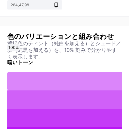
色のバリエーションと組み合わせ
選択色のティント（純白を加える）とシェード／
0
10
20
30
40
50
60
70
80
90
100
%
%
%
%
%
%
%
%
%
%
%
影（純黒を加える）を、10% 刻みで分かりやす
く表示します。
暗いトーン