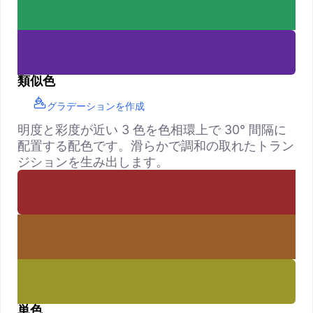
類似色
グラデーションを作成
明度と彩度が近い 3 色を色相環上で 30° 間隔に
配置する配色です。滑らかで調和の取れたトラン
ジションを生み出します。
単色