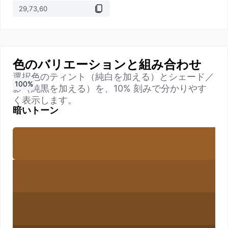
色のバリエーションと組み合わせ
選択色のティント（純白を加える）とシェード／
0
10
20
30
40
50
60
70
80
90
100
%
%
%
%
%
%
%
%
%
%
%
影（純黒を加える）を、10% 刻みで分かりやす
く表示します。
暗いトーン