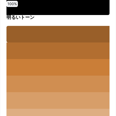
0
10
20
30
40
50
60
70
80
90
100
%
%
%
%
%
%
%
%
%
%
%
明るいトーン