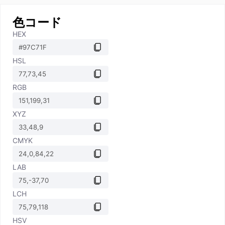
色コード
HEX
HSL
RGB
XYZ
CMYK
LAB
LCH
HSV