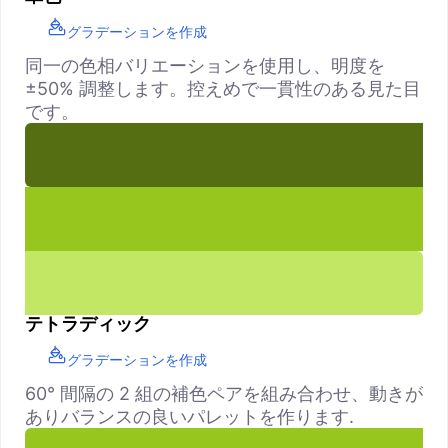
グラデーションを作成
同一の色相バリエーションを使用し、明度を
±50% 調整します。控えめで一貫性のある見た目
です。
テトラディック
グラデーションを作成
60° 間隔の 2 組の補色ペアを組み合わせ、動きが
ありバランスの良いパレットを作ります.