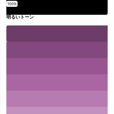
0
10
20
30
40
50
60
70
80
90
100
%
%
%
%
%
%
%
%
%
%
%
明るいトーン