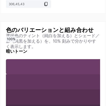
色のバリエーションと組み合わせ
選択色のティント（純白を加える）とシェード／
0
10
20
30
40
50
60
70
80
90
100
%
%
%
%
%
%
%
%
%
%
%
影（純黒を加える）を、10% 刻みで分かりやす
く表示します。
暗いトーン