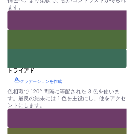
補色ペアより柔軟で、強いコントラストが得られ
ます。
トライアド
グラデーションを作成
色相環で 120° 間隔に等配された 3 色を使いま
す。最良の結果には 1 色を主役にし、他をアクセ
ントにします。