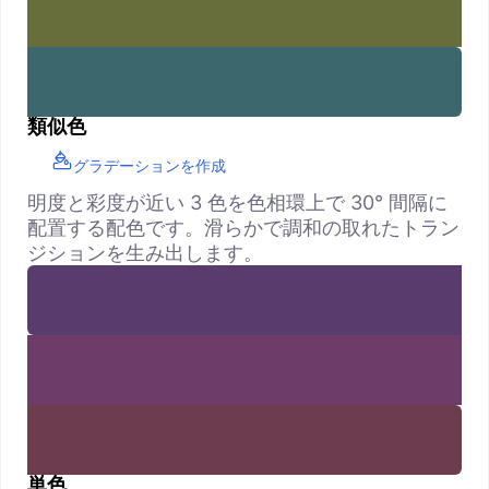
類似色
グラデーションを作成
明度と彩度が近い 3 色を色相環上で 30° 間隔に
配置する配色です。滑らかで調和の取れたトラン
ジションを生み出します。
単色