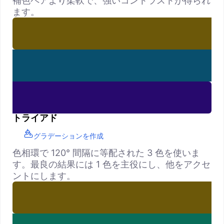
補色ペアより柔軟で、強いコントラストが得られ
ます。
トライアド
グラデーションを作成
色相環で 120° 間隔に等配された 3 色を使いま
す。最良の結果には 1 色を主役にし、他をアクセ
ントにします。