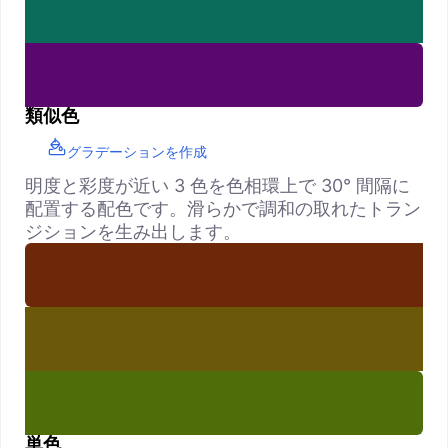
類似色
グラデーションを作成
明度と彩度が近い 3 色を色相環上で 30° 間隔に
配置する配色です。滑らかで調和の取れたトラン
ジションを生み出します。
単色