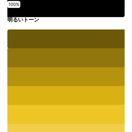
0
10
20
30
40
50
60
70
80
90
100
%
%
%
%
%
%
%
%
%
%
%
明るいトーン